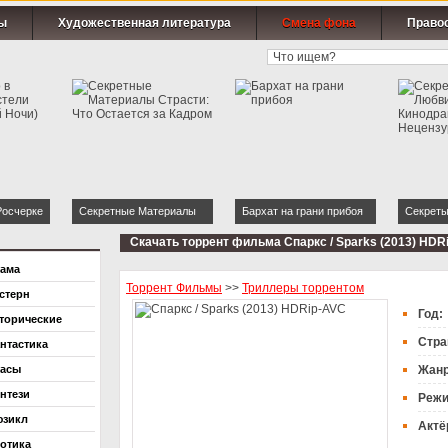
ы
Художественная литература
Смена фона
Право
Росчерке
Секретные Материалы
Бархат на грани прибоя
Секреты
ия Одной
Страсти: Что Остается за
Любви: 
Скачать торрент фильма Спаркс / Sparks (2013) HDR
Кадром
Нецензу
ама
Торрент Фильмы
>>
Триллеры торрентом
стерн
Год:
торические
Стра
нтастика
асы
Жан
нтези
Режи
зикл
Актё
отика