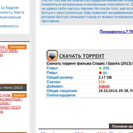
После того как на Землю пал радиоактивный метеори
ip-AVC
появляться интересные и необычные способности. О
 за Кадром
не думал себя считать героем. Но после того, как по
енность Текста
биться с преступностью. Ему помогает несравненная
которая быстро зачищает город от всяких головоре
Нецензурным
противник …
кровенность
Понравилось? П
Триллеры
Скачать торрент фильма Спаркс / Sparks (2013)
Сиды:
255
Пиры:
91
Общий размер:
2.17 GB
Скачан:
518
Добавил:
Admin
а / Horns (2013)
Общие сведения:
19.10.2014, 05:38
, 
Поблагодарили:
-DLRip
Боевик
Похожие ра