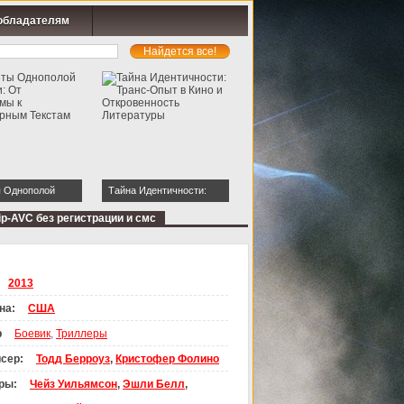
обладателям
 Однополой
Тайна Идентичности:
От Кинодрамы к
Транс-Опыт в Кино и
ip-AVC без регистрации и смс
рным Текстам
Откровенность
Литературы
2013
на:
США
р
Боевик
,
Триллеры
сер:
Тодд Берроуз
,
Кристофер Фолино
ры:
Чейз Уильямсон
,
Эшли Белл
,