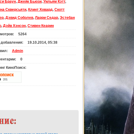
си Браун
,
Джейк Бьюзи
,
Уильям Кэтт
,
на Скверсьяти
,
Клинт Ховард
,
Скотт
ер
,
Дэвид Соболев
,
Ларри Седар
,
Эстебан
о
,
Дэйв Хэнсон
,
Стивен Кеарин
мотров:
5264
 добавления:
19.10.2014, 05:38
вил:
Admin
ентарии:
0
инг КиноПоиск: