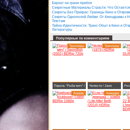
Бархат на грани прибоя
BDR
Секретные Материалы Страсти: Что Остается
Секреты Без Прикрас: Границы Кино и Откров
Секреты Однополой Любви: От Кинодрамы к 
Текстам
Тайна Идентичности: Транс-Опыт в Кино и От
Литературы
Популярные по комментариям
Триллеры
Триллеры
Пароль "Рыба-меч" /
Челюсти / Jaws
Рог
Swordfish (2001)
Боевик
(1975) HDRip
Комедии
WEB
BDRip 720p