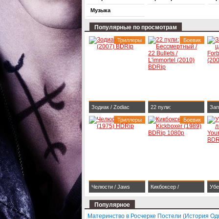
Музыка
Популярные по просмотрам
Триллеры
Боевик
Зодиак / Zodiac
22 пули:
Зап
(2007) BDRip
Триллеры
Бессмертный / 22
Боевик
The
Bullets / L'immortel
Kin
(2010) BDRip
BDR
Челюсти / Jaws
Кикбоксер /
Убе
(1975) HDRip
Kickboxer (1989)
люб
Популярное
BDRip 1080p
Dar
Материнство в Росчерке Постели (История Од