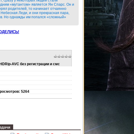
т, сразу у некоторых людей стали
дним «мутантом» является Ян Спарс. Он и
терял родителей, то начинает отчаянно
 Небесная Леди, и они прекрасная пара,
зов. Но однажды им попался «сложный»
ОДЕЛИСЬ!
 HDRip-AVC без регистрации и смс
Просмотров: 5264
здачи