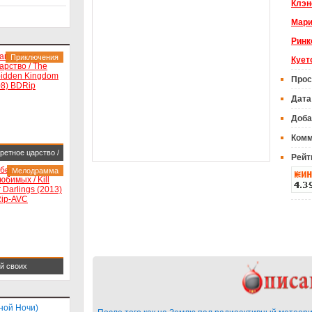
Клэн
Мари
Ринк
Приключения
Кует
Прос
Дата
Доба
Комм
ретное царство /
Рейт
 Forbidden
Мелодрамма
gdom (2008)
ip
й своих
имых / Kill Your
lings (2013)
ной Ночи)