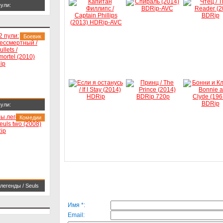
пули:
смертный / 22
ets / L'immortel
Боевик
10) BDRip
пули:
смертный / 22
Комедии
ets / L'immortel
10) BDRip
легенды / Seuls
 (2008) HDRip
Имя *:
Email: