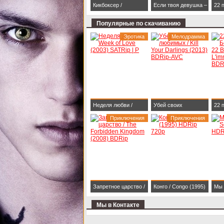
Кикбоксер /
Если твоя девушка –
22 
Kickboxer (1989)
зомби / Life After Beth
Бес
Популярные по скачиванию
BDRip 1080p
(2014) HDRip
Bull
Эротика
Мелодрамма
(20
Неделя любви /
Убей своих
22 
Week of Love (2003)
Приключения
любимых / Kill Your
Приключения
Бес
SATRip | P
Darlings (2013)
Bull
BDRip-AVC
(20
Запретное царство /
Конго / Congo (1995)
Мы 
The Forbidden
HDRip 720p
two
Мы в Контакте
Kingdom (2008)