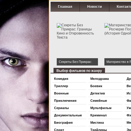
Главная
Новости
Контакт
Секреты Без Прикрас:
Материнство в 
Границы Кино и
Постели (Истор
Выбор фильмов по жанру
Откровенность Текста
Ночи)
Комедия
Мелодрама
Др
Триллер
Боевик
Ве
Военные
Детектив
Ис
Приключения
Семейные
Фа
Сериалы
Мультфильм
Уж
Документальные
Криминал
Фэ
Биография
Мистика
Мю
Спорт
Трейлеры
Эр