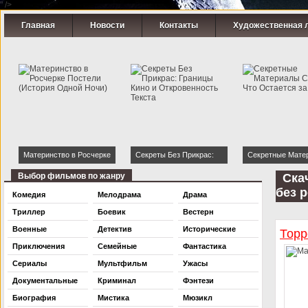
" />
Главная
Новости
Контакты
Художественная 
Материнство в Росчерке
Секреты Без Прикрас:
Секретные Мате
Постели (История Одной
Границы Кино и
Страсти: Что Ост
Выбор фильмов по жанру
Ска
Ночи)
Откровенность Текста
Кадром
без 
Комедия
Мелодрама
Драма
Триллер
Боевик
Вестерн
Военные
Детектив
Исторические
Торр
Приключения
Семейные
Фантастика
Сериалы
Мультфильм
Ужасы
Документальные
Криминал
Фэнтези
Биография
Мистика
Мюзикл