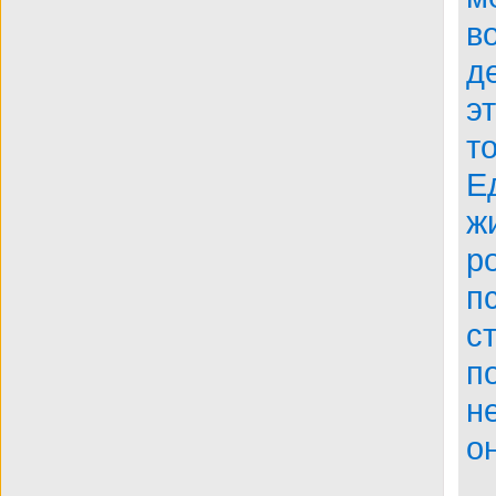
в
д
э
т
Е
ж
р
п
с
п
н
о