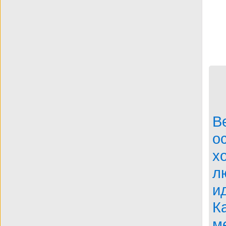
BDRip
В
о
х
л
и
К
м