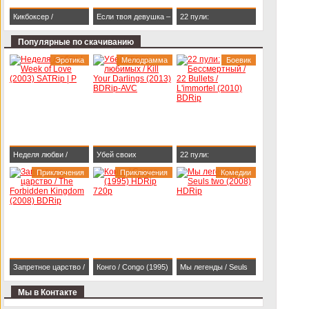
Кикбоксер /
Если твоя девушка –
22 пули:
Kickboxer (1989)
зомби / Life After Beth
Бессмертный / 22
Популярные по скачиванию
BDRip 1080p
(2014) HDRip
Bullets / L'immortel
Эротика
Мелодрамма
Боевик
(2010) BDRip
Неделя любви /
Убей своих
22 пули:
Week of Love (2003)
Приключения
любимых / Kill Your
Приключения
Бессмертный / 22
Комедии
SATRip | P
Darlings (2013)
Bullets / L'immortel
BDRip-AVC
(2010) BDRip
Запретное царство /
Конго / Congo (1995)
Мы легенды / Seuls
The Forbidden
HDRip 720p
two (2008) HDRip
Мы в Контакте
Kingdom (2008)