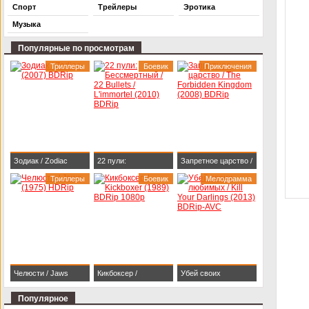
Спорт
Трейлеры
Эротика
Музыка
Популярные по просмотрам
Триллеры
Боевик
Приключения
Зодиак / Zodiac
22 пули:
Запретное царство /
(2007) BDRip
Триллеры
Бессмертный / 22
Боевик
The Forbidden
Мелодрамма
Bullets / L'immortel
Kingdom (2008)
(2010) BDRip
BDRip
Челюсти / Jaws
Кикбоксер /
Убей своих
(1975) HDRip
Kickboxer (1989)
любимых / Kill Your
Популярное