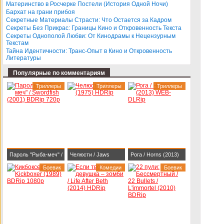
BDRip 1080p
Darlings (2013)
Материнство в Росчерке Постели (История Одной Ночи)
Бархат на грани прибоя
BDRip-AVC
Секретные Материалы Страсти: Что Остается за Кадром
Секреты Без Прикрас: Границы Кино и Откровенность Текста
Секреты Однополой Любви: От Кинодрамы к Нецензурным
Текстам
Тайна Идентичности: Транс-Опыт в Кино и Откровенность
Литературы
Популярные по комментариям
Триллеры
Триллеры
Триллеры
Пароль "Рыба-меч" /
Челюсти / Jaws
Рога / Horns (2013)
Swordfish (2001)
Боевик
(1975) HDRip
Комедии
WEB-DLRip
Боевик
BDRip 720p