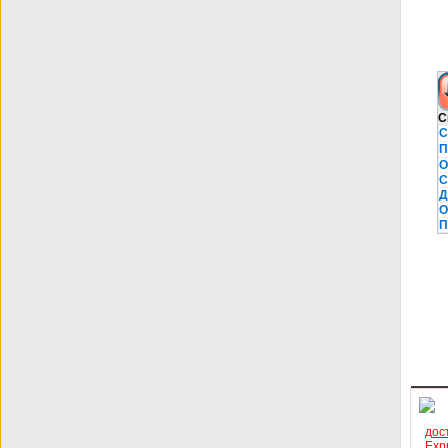
С
С
П
О
С
Д
О
П