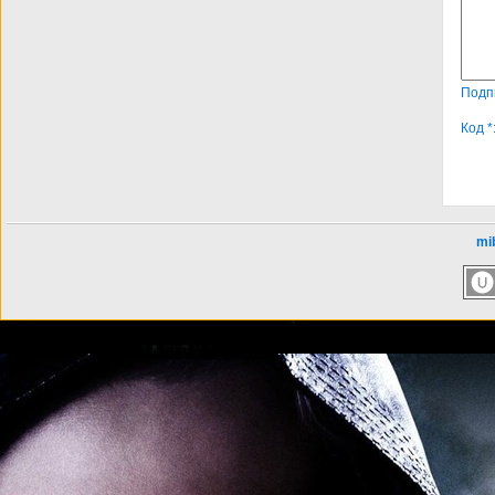
Подп
Код *
mib