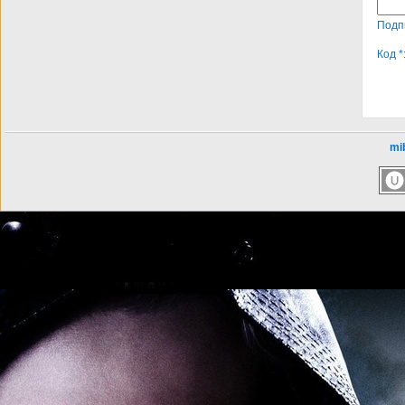
Подп
Код *
mib