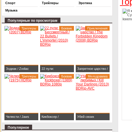
То
Спорт
Трейлеры
Эротика
Музыка
Популярные по просмотрам
Триллеры
Боевик
Приключения
Зодиак / Zodiac
22 пули:
Запретное царство /
(2007) BDRip
Триллеры
Бессмертный / 22
Боевик
The Forbidden
Мелодрамма
Bullets / L'immortel
Kingdom (2008)
(2010) BDRip
BDRip
Челюсти / Jaws
Кикбоксер /
Убей своих
(1975) HDRip
Kickboxer (1989)
любимых / Kill Your
Популярное