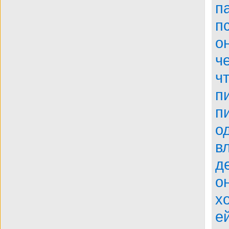
п
BDRip
п
о
ч
ч
п
п
о
в
д
о
х
е