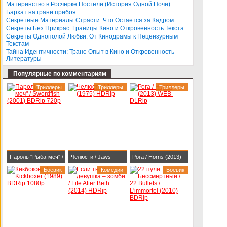
BDRip 1080p
Darlings (2013)
Материнство в Росчерке Постели (История Одной Ночи)
Бархат на грани прибоя
BDRip-AVC
Секретные Материалы Страсти: Что Остается за Кадром
Секреты Без Прикрас: Границы Кино и Откровенность Текста
Секреты Однополой Любви: От Кинодрамы к Нецензурным
Текстам
Тайна Идентичности: Транс-Опыт в Кино и Откровенность
Литературы
Популярные по комментариям
Триллеры
Триллеры
Триллеры
Пароль "Рыба-меч" /
Челюсти / Jaws
Рога / Horns (2013)
Swordfish (2001)
Боевик
(1975) HDRip
Комедии
WEB-DLRip
Боевик
BDRip 720p