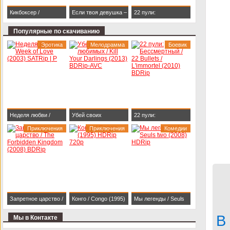
Кикбоксер /
Если твоя девушка –
22 пули:
Kickboxer (1989)
зомби / Life After Beth
Бессмертный / 22
Популярные по скачиванию
BDRip 1080p
(2014) HDRip
Bullets / L'immortel
Эротика
Мелодрамма
Боевик
(2010) BDRip
Неделя любви /
Убей своих
22 пули:
Week of Love (2003)
Приключения
любимых / Kill Your
Приключения
Бессмертный / 22
Комедии
SATRip | P
Darlings (2013)
Bullets / L'immortel
BDRip-AVC
(2010) BDRip
Запретное царство /
Конго / Congo (1995)
Мы легенды / Seuls
The Forbidden
HDRip 720p
two (2008) HDRip
В
Мы в Контакте
Kingdom (2008)