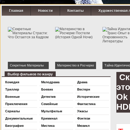
" />
Главная
Новости
Контакты
Художественная 
Секретные Материалы
Материнство в Росчерке
Тайна Идентично
Страсти: Что Остается за
Постели (История Одной
Транс-Опыт в Ки
Выбор фильмов по жанру
Ск
Кадром
Ночи)
Откровенность
Комедия
Мелодрама
Драма
это
Литературы
Триллер
Боевик
Вестерн
Ok 
Военные
Детектив
Исторические
HDR
Приключения
Семейные
Фантастика
Сериалы
Мультфильм
Ужасы
Документальные
Криминал
Фэнтези
Биография
Мистика
Мюзикл