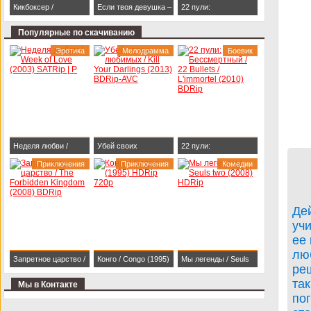
Кикбоксер /
Если твоя девушка –
22 пули:
Kickboxer (1989)
зомби / Life After Beth
Бессмертный / 22
Популярные по скачиванию
BDRip 1080p
(2014) HDRip
Bullets / L'immortel
Эротика
Мелодрамма
Боевик
(2010) BDRip
Неделя любви /
Убей своих
22 пули:
Week of Love (2003)
Приключения
любимых / Kill Your
Приключения
Бессмертный / 22
Комедии
SATRip | P
Darlings (2013)
Bullets / L'immortel
BDRip-AVC
(2010) BDRip
Де
уч
ее 
лю
Запретное царство /
Конго / Congo (1995)
Мы легенды / Seuls
реш
The Forbidden
HDRip 720p
two (2008) HDRip
так
Мы в Контакте
Kingdom (2008)
пог