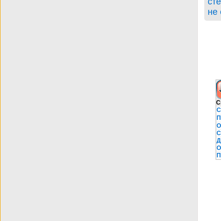
сте
BDRip
не
С
С
П
О
С
Д
О
П