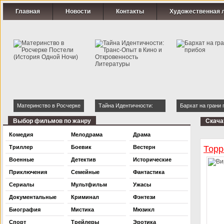
Главная
Новости
Контакты
Художественная 
Материнство в Росчерке
Тайна Идентичности:
Бархат на грани 
Постели (История Одной
Транс-Опыт в Кино и
Выбор фильмов по жанру
Скача
Ночи)
Откровенность
Комедия
Мелодрама
Драма
Литературы
Триллер
Боевик
Вестерн
Торр
Военные
Детектив
Исторические
Приключения
Семейные
Фантастика
Сериалы
Мультфильм
Ужасы
Документальные
Криминал
Фэнтези
Биография
Мистика
Мюзикл
Спорт
Трейлеры
Эротика