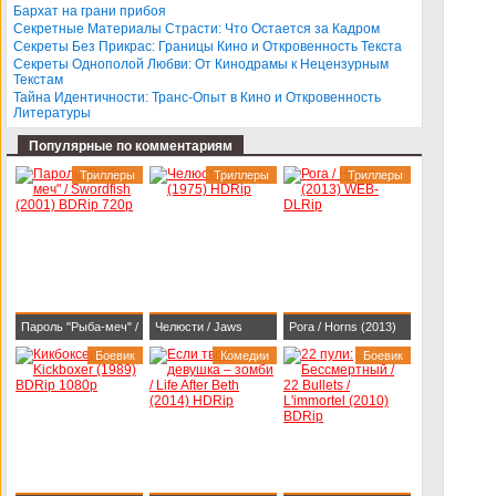
Бархат на грани прибоя
BDRip-AVC
Секретные Материалы Страсти: Что Остается за Кадром
Секреты Без Прикрас: Границы Кино и Откровенность Текста
Секреты Однополой Любви: От Кинодрамы к Нецензурным
Текстам
Тайна Идентичности: Транс-Опыт в Кино и Откровенность
Литературы
Популярные по комментариям
Триллеры
Триллеры
Триллеры
Пароль "Рыба-меч" /
Челюсти / Jaws
Рога / Horns (2013)
Swordfish (2001)
Боевик
(1975) HDRip
Комедии
WEB-DLRip
Боевик
BDRip 720p