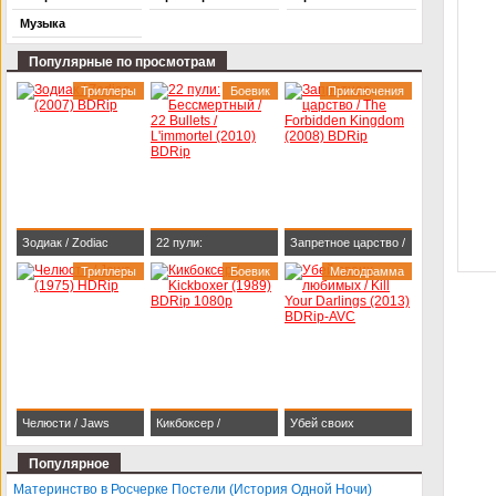
Музыка
Популярные по просмотрам
Триллеры
Боевик
Приключения
Зодиак / Zodiac
22 пули:
Запретное царство /
(2007) BDRip
Триллеры
Бессмертный / 22
Боевик
The Forbidden
Мелодрамма
Bullets / L'immortel
Kingdom (2008)
(2010) BDRip
BDRip
Челюсти / Jaws
Кикбоксер /
Убей своих
(1975) HDRip
Kickboxer (1989)
любимых / Kill Your
Популярное
BDRip 1080p
Darlings (2013)
Материнство в Росчерке Постели (История Одной Ночи)