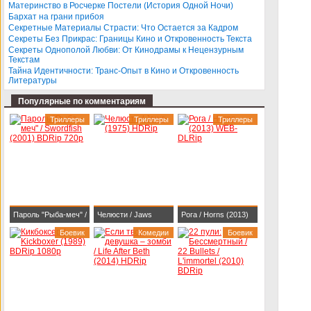
BDRip 1080p
Darlings (2013)
Материнство в Росчерке Постели (История Одной Ночи)
Бархат на грани прибоя
BDRip-AVC
Секретные Материалы Страсти: Что Остается за Кадром
Секреты Без Прикрас: Границы Кино и Откровенность Текста
Секреты Однополой Любви: От Кинодрамы к Нецензурным
Текстам
Тайна Идентичности: Транс-Опыт в Кино и Откровенность
Литературы
Популярные по комментариям
Триллеры
Триллеры
Триллеры
Пароль "Рыба-меч" /
Челюсти / Jaws
Рога / Horns (2013)
Swordfish (2001)
Боевик
(1975) HDRip
Комедии
WEB-DLRip
Боевик
BDRip 720p