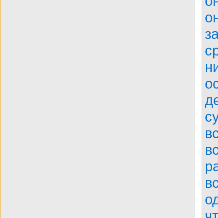
о
BDRip
о
з
с
н
о
д
с
в
в
р
в
о
ч