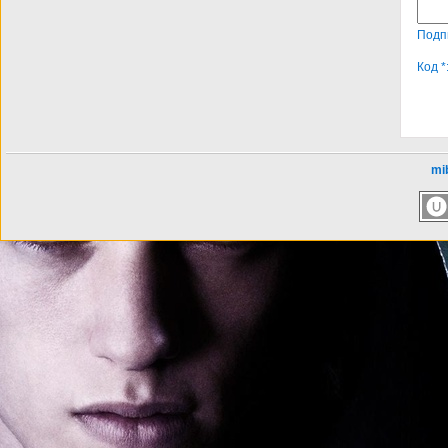
Подп
Код *
mib