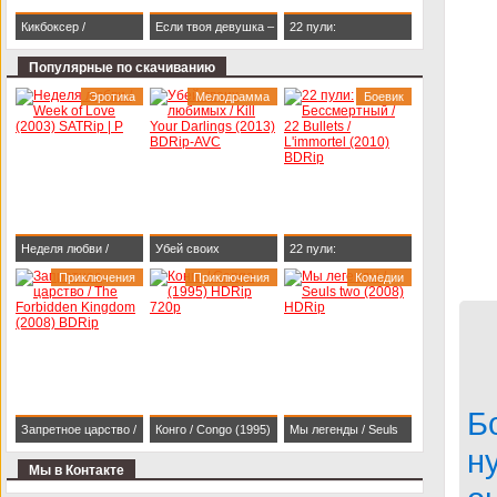
Кикбоксер /
Если твоя девушка –
22 пули:
Kickboxer (1989)
зомби / Life After Beth
Бессмертный / 22
Популярные по скачиванию
BDRip 1080p
(2014) HDRip
Bullets / L'immortel
Эротика
Мелодрамма
Боевик
(2010) BDRip
Неделя любви /
Убей своих
22 пули:
Week of Love (2003)
Приключения
любимых / Kill Your
Приключения
Бессмертный / 22
Комедии
SATRip | P
Darlings (2013)
Bullets / L'immortel
BDRip-AVC
(2010) BDRip
Б
Запретное царство /
Конго / Congo (1995)
Мы легенды / Seuls
н
The Forbidden
HDRip 720p
two (2008) HDRip
Мы в Контакте
Kingdom (2008)