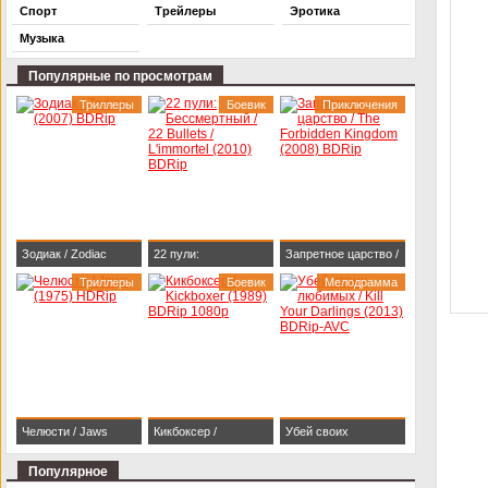
Спорт
Трейлеры
Эротика
Музыка
Популярные по просмотрам
Триллеры
Боевик
Приключения
Зодиак / Zodiac
22 пули:
Запретное царство /
(2007) BDRip
Триллеры
Бессмертный / 22
Боевик
The Forbidden
Мелодрамма
Bullets / L'immortel
Kingdom (2008)
(2010) BDRip
BDRip
Челюсти / Jaws
Кикбоксер /
Убей своих
(1975) HDRip
Kickboxer (1989)
любимых / Kill Your
Популярное