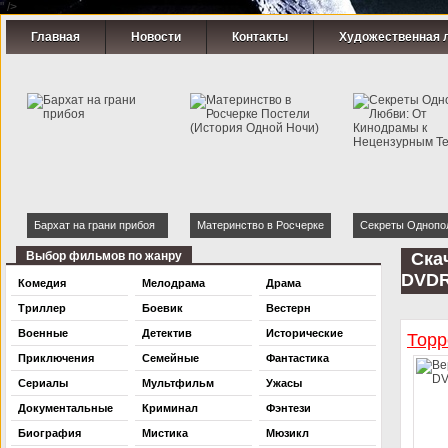
" />
Главная
Новости
Контакты
Художественная 
Бархат на грани прибоя
Материнство в Росчерке
Секреты Однопо
Постели (История Одной
Любви: От Кинод
Выбор фильмов по жанру
Ска
Ночи)
Нецензурным Те
DVDR
Комедия
Мелодрама
Драма
Триллер
Боевик
Вестерн
Военные
Детектив
Исторические
Торр
Приключения
Семейные
Фантастика
Сериалы
Мультфильм
Ужасы
Документальные
Криминал
Фэнтези
Биография
Мистика
Мюзикл