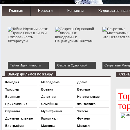
" />
Главная
Новости
Контакты
Художественная 
Тайна Идентичности:
Секреты Однополой
Секретные Мате
Транс-Опыт в Кино и
Любви: От Кинодрамы к
Страсти: Что Ост
Выбор фильмов по жанру
Скача
Откровенность
Нецензурным Текстам
Кадром
Комедия
Мелодрама
Драма
Литературы
Триллер
Боевик
Вестерн
То
Военные
Детектив
Исторические
то
Приключения
Семейные
Фантастика
Сериалы
Мультфильм
Ужасы
Документальные
Криминал
Фэнтези
Биография
Мистика
Мюзикл