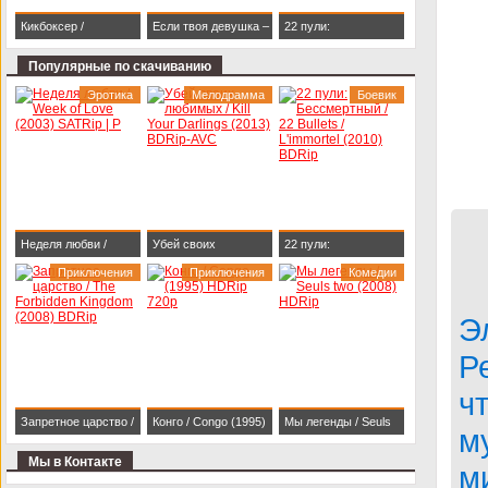
Кикбоксер /
Если твоя девушка –
22 пули:
Kickboxer (1989)
зомби / Life After Beth
Бессмертный / 22
Популярные по скачиванию
BDRip 1080p
(2014) HDRip
Bullets / L'immortel
Эротика
Мелодрамма
Боевик
(2010) BDRip
Неделя любви /
Убей своих
22 пули:
Week of Love (2003)
Приключения
любимых / Kill Your
Приключения
Бессмертный / 22
Комедии
SATRip | P
Darlings (2013)
Bullets / L'immortel
Э
BDRip-AVC
(2010) BDRip
Р
ч
Запретное царство /
Конго / Congo (1995)
Мы легенды / Seuls
м
The Forbidden
HDRip 720p
two (2008) HDRip
Мы в Контакте
м
Kingdom (2008)