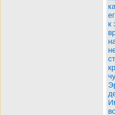
к
BDRip
е
к
в
н
н
с
к
ч
Э
д
И
в