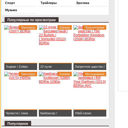
Спорт
Трейлеры
Эротика
Музыка
Популярные по просмотрам
Триллеры
Боевик
Приключения
Зодиак / Zodiac
22 пули:
Запретное царство /
(2007) BDRip
Триллеры
Бессмертный / 22
Боевик
The Forbidden
Мелодрамма
Bullets / L'immortel
Kingdom (2008)
(2010) BDRip
BDRip
Челюсти / Jaws
Кикбоксер /
Убей своих
(1975) HDRip
Kickboxer (1989)
любимых / Kill Your
Популярное