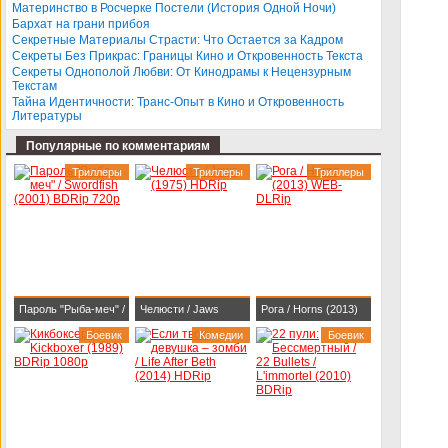
BDRip 1080p
Darlings (2013)
Материнство в Росчерке Постели (История Одной Ночи)
Бархат на грани прибоя
BDRip-AVC
Секретные Материалы Страсти: Что Остается за Кадром
Секреты Без Прикрас: Границы Кино и Откровенность Текста
Секреты Однополой Любви: От Кинодрамы к Нецензурным
Текстам
Тайна Идентичности: Транс-Опыт в Кино и Откровенность
Литературы
Популярные по комментариям
Триллеры
Триллеры
Триллеры
Пароль "Рыба-меч" /
Челюсти / Jaws
Рога / Horns (2013)
Swordfish (2001)
Боевик
(1975) HDRip
Комедии
WEB-DLRip
Боевик
BDRip 720p