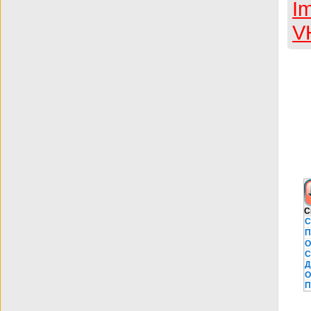
С
С
П
О
С
Д
О
П