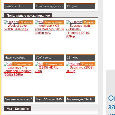
Кикбоксер /
Если твоя девушка –
22 пули:
Kickboxer (1989)
зомби / Life After Beth
Бессмертный / 22
Популярные по скачиванию
BDRip 1080p
(2014) HDRip
Bullets / L'immortel
Эротика
Мелодрамма
Боевик
(2010) BDRip
Неделя любви /
Убей своих
22 пули:
Week of Love (2003)
Приключения
любимых / Kill Your
Приключения
Бессмертный / 22
Комедии
SATRip | P
Darlings (2013)
Bullets / L'immortel
BDRip-AVC
(2010) BDRip
О
Запретное царство /
Конго / Congo (1995)
Мы легенды / Seuls
з
The Forbidden
HDRip 720p
two (2008) HDRip
Мы в Контакте
Kingdom (2008)