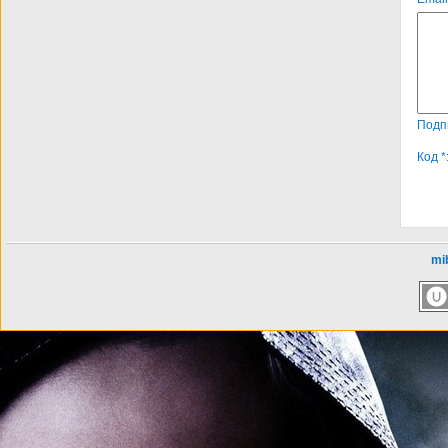
Подп
Код *
mib