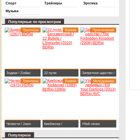
Спорт
Трейлеры
Эротика
Музыка
Популярные по просмотрам
Триллеры
Боевик
Приключения
Зодиак / Zodiac
22 пули:
Запретное царство /
(2007) BDRip
Триллеры
Бессмертный / 22
Боевик
The Forbidden
Мелодрамма
Bullets / L'immortel
Kingdom (2008)
(2010) BDRip
BDRip
Челюсти / Jaws
Кикбоксер /
Убей своих
(1975) HDRip
Kickboxer (1989)
любимых / Kill Your
Популярное