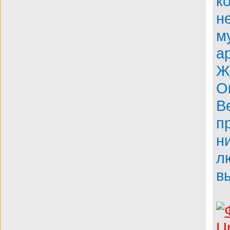
к
BDRip
н
м
а
Ж
О
В
п
н
л
в