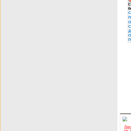
С
б
С
П
О
С
Д
О
П