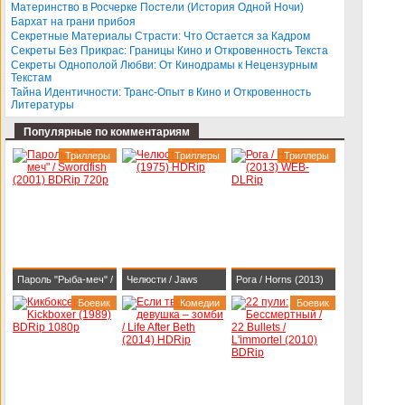
BDRip 1080p
Darlings (2013)
Материнство в Росчерке Постели (История Одной Ночи)
Бархат на грани прибоя
BDRip-AVC
Секретные Материалы Страсти: Что Остается за Кадром
Секреты Без Прикрас: Границы Кино и Откровенность Текста
Секреты Однополой Любви: От Кинодрамы к Нецензурным
Текстам
Тайна Идентичности: Транс-Опыт в Кино и Откровенность
Литературы
Популярные по комментариям
Триллеры
Триллеры
Триллеры
Пароль "Рыба-меч" /
Челюсти / Jaws
Рога / Horns (2013)
Swordfish (2001)
Боевик
(1975) HDRip
Комедии
WEB-DLRip
Боевик
BDRip 720p