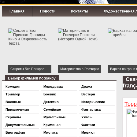
" />
Главная
Новости
Контакты
Художественная 
Секреты Без Прикрас:
Материнство в Росчерке
Бархат на грани 
Границы Кино и
Постели (История Одной
Выбор фильмов по жанру
Ска
Откровенность Текста
Ночи)
franç
Комедия
Мелодрама
Драма
Триллер
Боевик
Вестерн
Военные
Детектив
Исторические
Торр
Приключения
Семейные
Фантастика
Сериалы
Мультфильм
Ужасы
Документальные
Криминал
Фэнтези
Биография
Мистика
Мюзикл