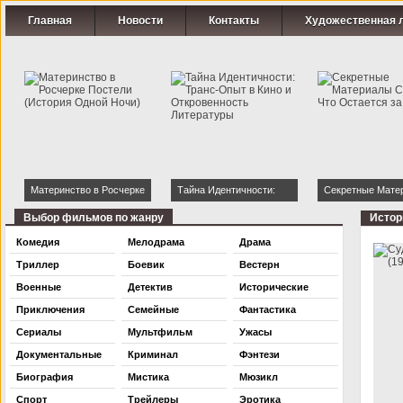
Главная
Новости
Контакты
Художественная 
Материнство в Росчерке
Тайна Идентичности:
Секретные Мате
Постели (История Одной
Транс-Опыт в Кино и
Страсти: Что Ост
Выбор фильмов по жанру
Истор
Ночи)
Откровенность
Кадром
Комедия
Мелодрама
Драма
Литературы
Триллер
Боевик
Вестерн
Военные
Детектив
Исторические
Приключения
Семейные
Фантастика
Сериалы
Мультфильм
Ужасы
Документальные
Криминал
Фэнтези
Биография
Мистика
Мюзикл
Спорт
Трейлеры
Эротика