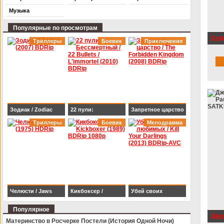
Музыка
Популярные по просмотрам
Судь
Триллеры
Боевик
Приключения
(199
Зодиак / Zodiac
22 пули:
Запретное царство
(2007) BDRip
Триллеры
Бессмертный / 22
Боевик
/ The Forbidden
Мелодрамма
Bullets / L'immortel
Kingdom (2008)
(2010) BDRip
BDRip
Челюсти / Jaws
Кикбоксер /
Убей своих
(1975) HDRip
Kickboxer (1989)
любимых / Kill Your
Популярное
Джон
BDRip 1080p
Darlings (2013)
Материнство в Росчерке Постели (История Одной Ночи)