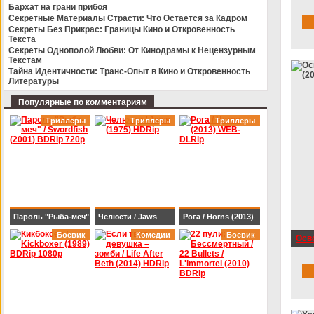
Jone
Бархат на грани прибоя
BDRip-AVC
Секретные Материалы Страсти: Что Остается за Кадром
SAT
Секреты Без Прикрас: Границы Кино и Откровенность
Текста
Секреты Однополой Любви: От Кинодрамы к Нецензурным
Текстам
Тайна Идентичности: Транс-Опыт в Кино и Откровенность
Литературы
Популярные по комментариям
Триллеры
Триллеры
Триллеры
Пароль "Рыба-меч"
Челюсти / Jaws
Рога / Horns (2013)
/ Swordfish (2001)
Боевик
(1975) HDRip
Комедии
WEB-DLRip
Боевик
Осво
BDRip 720p
(201