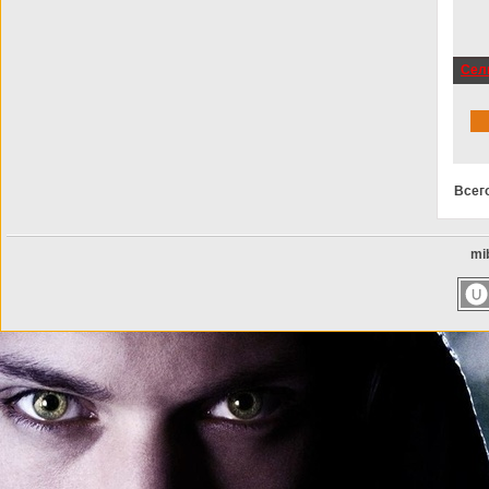
Сель
HDRi
Всег
mib