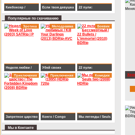
Кикбоксер /
Если твоя девушка
22 пули:
Kickboxer (1989)
– зомби / Life After
Бессмертный / 22
Популярные по скачиванию
BDRip 1080p
Beth (2014) HDRip
Bullets / L'immortel
Эротика
Мелодрамма
Боевик
(2010) BDRip
Неделя любви /
Убей своих
22 пули:
Хер
Week of Love (2003)
Приключения
любимых / Kill Your
Приключения
Бессмертный / 22
Комедии
Кав
SATRip | P
Darlings (2013)
Bullets / L'immortel
Мен
BDRip-AVC
(2010) BDRip
Запретное царство
Конго / Congo
Мы легенды / Seuls
/ The Forbidden
(1995) HDRip 720p
two (2008) HDRip
Мы в Контакте
Kingdom (2008)