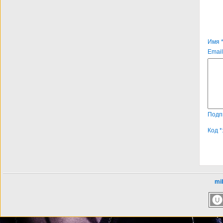
Имя *
Email
Подп
Код *
mib