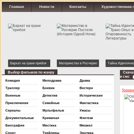
Главная
Новости
Контакты
Художественная 
Бархат на грани прибоя
Материнство в Росчерке
Тайна Идентично
Постели (История Одной
Транс-Опыт в Ки
Выбор фильмов по жанру
Скача
и смс
Ночи)
Откровенность
Комедия
Мелодрама
Драма
Литературы
Триллер
Боевик
Вестерн
Торре
Военные
Детектив
Исторические
Приключения
Семейные
Фантастика
Сериалы
Мультфильм
Ужасы
Документальные
Криминал
Фэнтези
Биография
Мистика
Мюзикл
Спорт
Трейлеры
Эротика