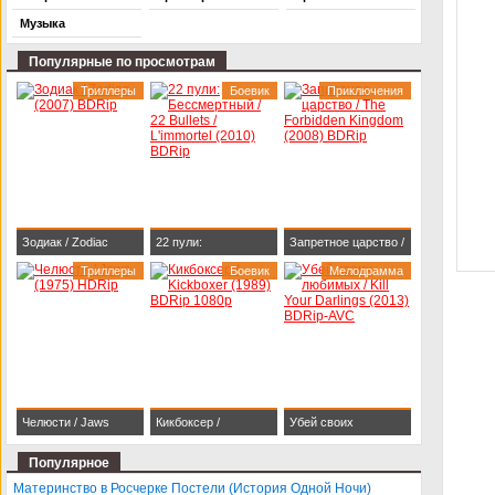
Музыка
Популярные по просмотрам
Триллеры
Боевик
Приключения
Зодиак / Zodiac
22 пули:
Запретное царство /
(2007) BDRip
Триллеры
Бессмертный / 22
Боевик
The Forbidden
Мелодрамма
Bullets / L'immortel
Kingdom (2008)
(2010) BDRip
BDRip
Челюсти / Jaws
Кикбоксер /
Убей своих
(1975) HDRip
Kickboxer (1989)
любимых / Kill Your
Популярное
BDRip 1080p
Darlings (2013)
Материнство в Росчерке Постели (История Одной Ночи)