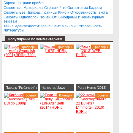
Бархат на грани прибоя
BDRip-AVC
Секретные Материалы Страсти: Что Остается за Кадром
Секреты Без Прикрас: Границы Кино и Откровенность Текста
Секреты Однополой Любви: От Кинодрамы к Нецензурным
Текстам
Тайна Идентичности: Транс-Опыт в Кино и Откровенность
Литературы
Популярные по комментариям
Триллеры
Триллеры
Триллеры
Пароль "Рыба-меч" /
Челюсти / Jaws
Рога / Horns (2013)
Swordfish (2001)
Боевик
(1975) HDRip
Комедии
WEB-DLRip
Боевик
BDRip 720p