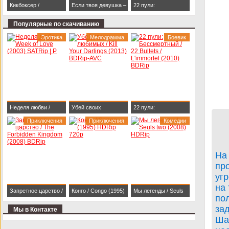
Кикбоксер /
Если твоя девушка –
22 пули:
Kickboxer (1989)
зомби / Life After Beth
Бессмертный / 22
Популярные по скачиванию
BDRip 1080p
(2014) HDRip
Bullets / L'immortel
Эротика
Мелодрамма
Боевик
(2010) BDRip
Неделя любви /
Убей своих
22 пули:
Week of Love (2003)
Приключения
любимых / Kill Your
Приключения
Бессмертный / 22
Комедии
SATRip | P
Darlings (2013)
Bullets / L'immortel
BDRip-AVC
(2010) BDRip
На
пр
угр
на 
Запретное царство /
Конго / Congo (1995)
Мы легенды / Seuls
по
The Forbidden
HDRip 720p
two (2008) HDRip
за
Мы в Контакте
Kingdom (2008)
Ша