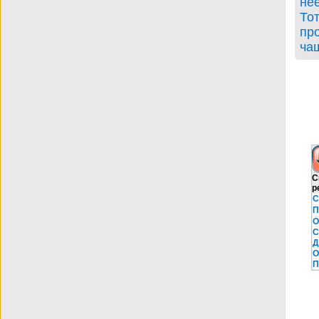
не
BDRip
То
пр
ча
С
р
С
П
О
С
Д
О
П