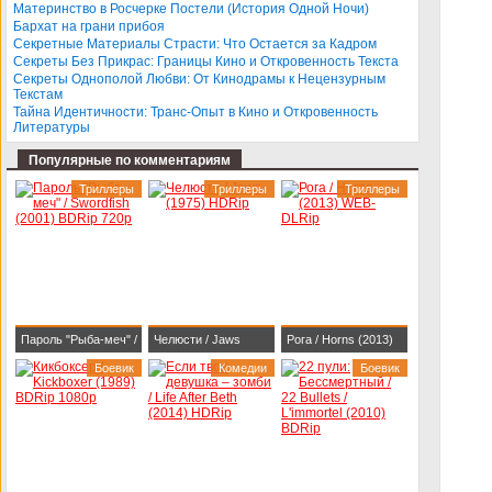
BDRip 1080p
Darlings (2013)
Материнство в Росчерке Постели (История Одной Ночи)
Бархат на грани прибоя
BDRip-AVC
Секретные Материалы Страсти: Что Остается за Кадром
Секреты Без Прикрас: Границы Кино и Откровенность Текста
Секреты Однополой Любви: От Кинодрамы к Нецензурным
Текстам
Тайна Идентичности: Транс-Опыт в Кино и Откровенность
Литературы
Популярные по комментариям
Триллеры
Триллеры
Триллеры
Пароль "Рыба-меч" /
Челюсти / Jaws
Рога / Horns (2013)
Swordfish (2001)
Боевик
(1975) HDRip
Комедии
WEB-DLRip
Боевик
BDRip 720p