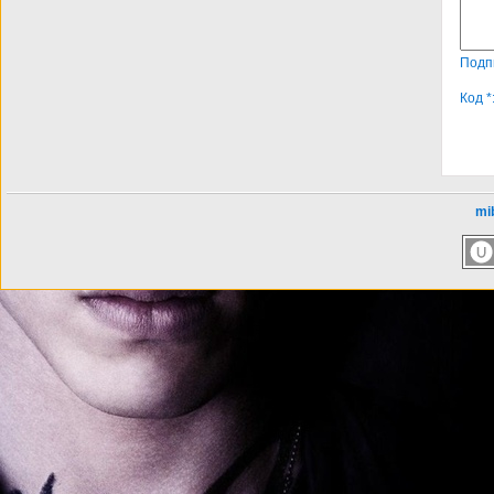
Подп
Код *
mib