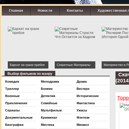
" />
Главная
Новости
Контакты
Художественная 
Бархат на грани прибоя
Секретные Материалы
Материнство в Р
Страсти: Что Остается за
Постели (Истори
Выбор фильмов по жанру
Ска
Кадром
Ночи)
(2014
Комедия
Мелодрама
Драма
Триллер
Боевик
Вестерн
Военные
Детектив
Исторические
Торр
Приключения
Семейные
Фантастика
Сериалы
Мультфильм
Ужасы
Документальные
Криминал
Фэнтези
Биография
Мистика
Мюзикл