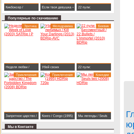
Кикбоксер /
Если твоя девушка –
22 пули:
Kickboxer (1989)
зомби / Life After Beth
Бессмертный / 22
Популярные по скачиванию
BDRip 1080p
(2014) HDRip
Bullets / L'immortel
Эротика
Мелодрамма
Боевик
(2010) BDRip
Неделя любви /
Убей своих
22 пули:
Week of Love (2003)
Приключения
любимых / Kill Your
Приключения
Бессмертный / 22
Комедии
SATRip | P
Darlings (2013)
Bullets / L'immortel
BDRip-AVC
(2010) BDRip
Г
Запретное царство /
Конго / Congo (1995)
Мы легенды / Seuls
ю
The Forbidden
HDRip 720p
two (2008) HDRip
Мы в Контакте
Kingdom (2008)