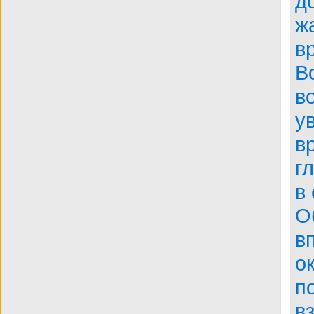
д
BDRip
ж
в
В
в
у
в
г
в
О
в
о
п
в