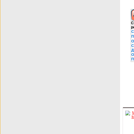
С
р
С
П
О
С
Д
О
П