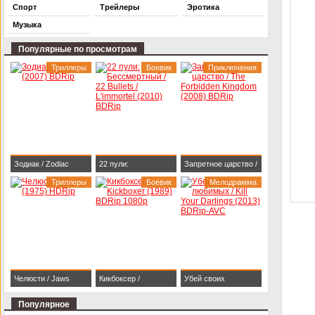
Спорт
Трейлеры
Эротика
Музыка
Популярные по просмотрам
Триллеры
Боевик
Приключения
Зодиак / Zodiac
22 пули:
Запретное царство /
(2007) BDRip
Триллеры
Бессмертный / 22
Боевик
The Forbidden
Мелодрамма
Bullets / L'immortel
Kingdom (2008)
(2010) BDRip
BDRip
Челюсти / Jaws
Кикбоксер /
Убей своих
(1975) HDRip
Kickboxer (1989)
любимых / Kill Your
Популярное