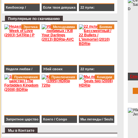
Кикбоксер /
Если твоя девушка
22 пули:
Kickboxer (1989)
– зомби / Life After
Бессмертный / 22
Популярные по скачиванию
BDRip 1080p
Beth (2014) HDRip
Bullets / L'immortel
Эротика
Мелодрамма
Боевик
(2010) BDRip
Неделя любви /
Убей своих
22 пули:
Сен-
Week of Love (2003)
Приключения
любимых / Kill Your
Приключения
Бессмертный / 22
Комедии
Sain
SATRip | P
Darlings (2013)
Bullets / L'immortel
D
BDRip-AVC
(2010) BDRip
Запретное царство
Конго / Congo
Мы легенды / Seuls
/ The Forbidden
(1995) HDRip 720p
two (2008) HDRip
Мы в Контакте
Kingdom (2008)