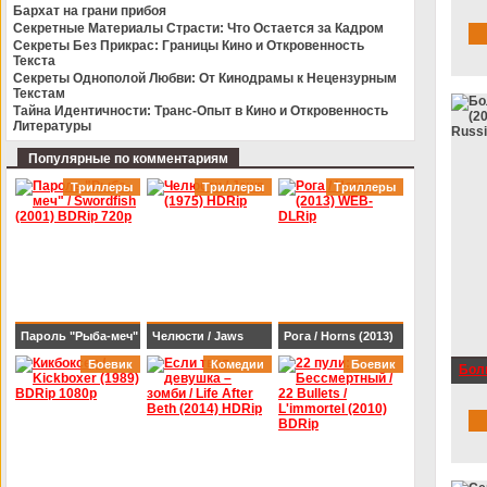
(201
Бархат на грани прибоя
BDRip-AVC
Секретные Материалы Страсти: Что Остается за Кадром
Чис
Секреты Без Прикрас: Границы Кино и Откровенность
Текста
Секреты Однополой Любви: От Кинодрамы к Нецензурным
Текстам
Тайна Идентичности: Транс-Опыт в Кино и Откровенность
Литературы
Популярные по комментариям
Триллеры
Триллеры
Триллеры
Пароль "Рыба-меч"
Челюсти / Jaws
Рога / Horns (2013)
/ Swordfish (2001)
Боевик
(1975) HDRip
Комедии
WEB-DLRip
Боевик
Боль
BDRip 720p
(201
Rus