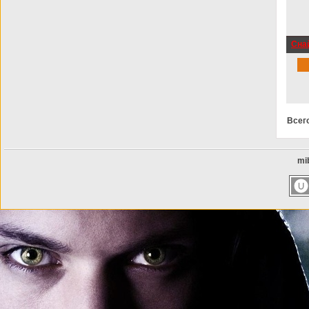
Снай
(201
звук
Всег
mib