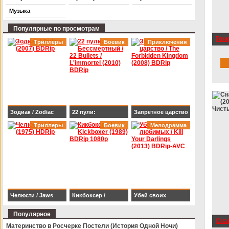
Музыка
Популярные по просмотрам
Гонк
Триллеры
Боевик
Приключения
720p
Зодиак / Zodiac
22 пули:
Запретное царство
(2007) BDRip
Триллеры
Бессмертный / 22
Боевик
/ The Forbidden
Мелодрамма
Bullets / L'immortel
Kingdom (2008)
(2010) BDRip
BDRip
Челюсти / Jaws
Кикбоксер /
Убей своих
(1975) HDRip
Kickboxer (1989)
любимых / Kill Your
Популярное
Снай
BDRip 1080p
Darlings (2013)
Материнство в Росчерке Постели (История Одной Ночи)