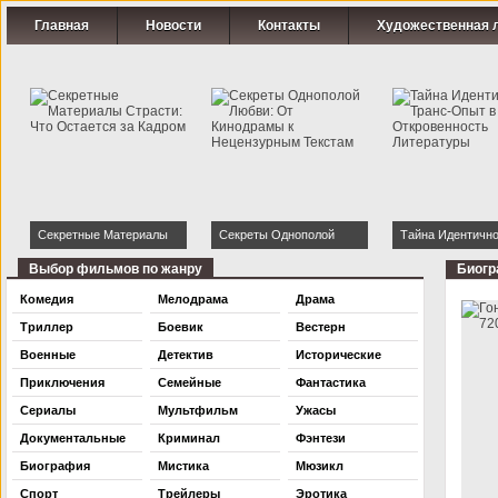
Главная
Новости
Контакты
Художественная 
Секретные Материалы
Секреты Однополой
Тайна Идентично
Страсти: Что Остается за
Любви: От Кинодрамы к
Транс-Опыт в Ки
Выбор фильмов по жанру
Биог
Кадром
Нецензурным Текстам
Откровенность
Комедия
Мелодрама
Драма
Литературы
Триллер
Боевик
Вестерн
Военные
Детектив
Исторические
Приключения
Семейные
Фантастика
Сериалы
Мультфильм
Ужасы
Документальные
Криминал
Фэнтези
Биография
Мистика
Мюзикл
Спорт
Трейлеры
Эротика