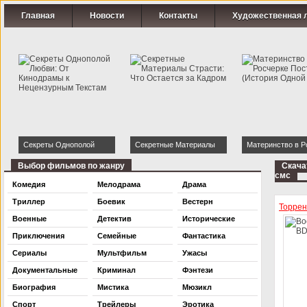
Главная
Новости
Контакты
Художественная 
Секреты Однополой
Секретные Материалы
Материнство в Р
Любви: От Кинодрамы к
Страсти: Что Остается за
Постели (Истори
Выбор фильмов по жанру
Скача
смс
Нецензурным Текстам
Кадром
Ночи)
Комедия
Мелодрама
Драма
Триллер
Боевик
Вестерн
Торре
Военные
Детектив
Исторические
Приключения
Семейные
Фантастика
Сериалы
Мультфильм
Ужасы
Документальные
Криминал
Фэнтези
Биография
Мистика
Мюзикл
Спорт
Трейлеры
Эротика