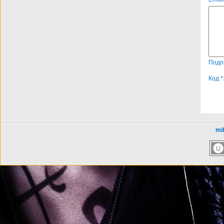
Подп
Код *
mib