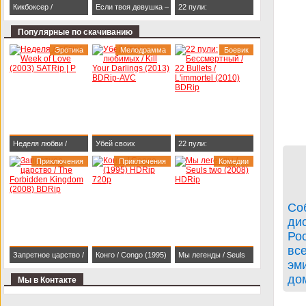
Кикбоксер /
Если твоя девушка –
22 пули:
Kickboxer (1989)
зомби / Life After Beth
Бессмертный / 22
Популярные по скачиванию
BDRip 1080p
(2014) HDRip
Bullets / L'immortel
Эротика
Мелодрамма
Боевик
(2010) BDRip
Неделя любви /
Убей своих
22 пули:
Week of Love (2003)
Приключения
любимых / Kill Your
Приключения
Бессмертный / 22
Комедии
SATRip | P
Darlings (2013)
Bullets / L'immortel
BDRip-AVC
(2010) BDRip
Со
ди
Ро
все
Запретное царство /
Конго / Congo (1995)
Мы легенды / Seuls
эми
The Forbidden
HDRip 720p
two (2008) HDRip
до
Мы в Контакте
Kingdom (2008)