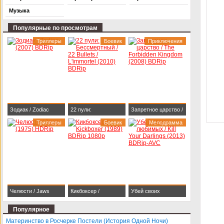
Музыка
Популярные по просмотрам
Триллеры
Боевик
Приключения
Зодиак / Zodiac
22 пули:
Запретное царство /
(2007) BDRip
Триллеры
Бессмертный / 22
Боевик
The Forbidden
Мелодрамма
Bullets / L'immortel
Kingdom (2008)
(2010) BDRip
BDRip
Челюсти / Jaws
Кикбоксер /
Убей своих
(1975) HDRip
Kickboxer (1989)
любимых / Kill Your
Популярное
BDRip 1080p
Darlings (2013)
Материнство в Росчерке Постели (История Одной Ночи)