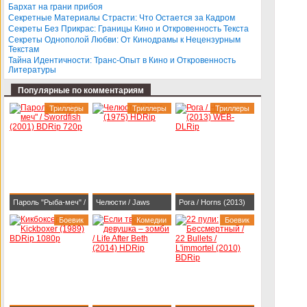
Бархат на грани прибоя
BDRip-AVC
Секретные Материалы Страсти: Что Остается за Кадром
Секреты Без Прикрас: Границы Кино и Откровенность Текста
Секреты Однополой Любви: От Кинодрамы к Нецензурным
Текстам
Тайна Идентичности: Транс-Опыт в Кино и Откровенность
Литературы
Популярные по комментариям
Триллеры
Триллеры
Триллеры
Пароль "Рыба-меч" /
Челюсти / Jaws
Рога / Horns (2013)
Swordfish (2001)
Боевик
(1975) HDRip
Комедии
WEB-DLRip
Боевик
BDRip 720p