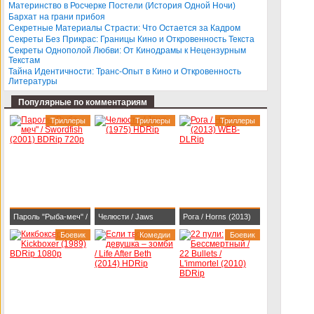
BDRip 1080p
Darlings (2013)
Материнство в Росчерке Постели (История Одной Ночи)
Бархат на грани прибоя
BDRip-AVC
Секретные Материалы Страсти: Что Остается за Кадром
Секреты Без Прикрас: Границы Кино и Откровенность Текста
Секреты Однополой Любви: От Кинодрамы к Нецензурным
Текстам
Тайна Идентичности: Транс-Опыт в Кино и Откровенность
Литературы
Популярные по комментариям
Триллеры
Триллеры
Триллеры
Пароль "Рыба-меч" /
Челюсти / Jaws
Рога / Horns (2013)
Swordfish (2001)
Боевик
(1975) HDRip
Комедии
WEB-DLRip
Боевик
BDRip 720p