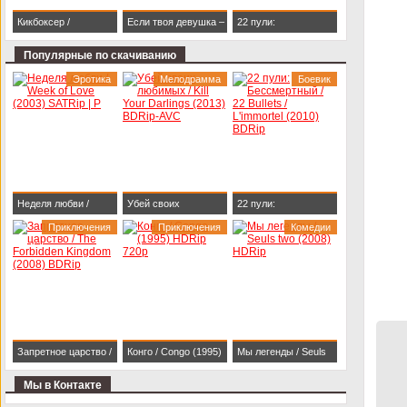
Кикбоксер /
Если твоя девушка –
22 пули:
Kickboxer (1989)
зомби / Life After Beth
Бессмертный / 22
Популярные по скачиванию
BDRip 1080p
(2014) HDRip
Bullets / L'immortel
Эротика
Мелодрамма
Боевик
(2010) BDRip
Неделя любви /
Убей своих
22 пули:
Week of Love (2003)
Приключения
любимых / Kill Your
Приключения
Бессмертный / 22
Комедии
SATRip | P
Darlings (2013)
Bullets / L'immortel
BDRip-AVC
(2010) BDRip
Запретное царство /
Конго / Congo (1995)
Мы легенды / Seuls
The Forbidden
HDRip 720p
two (2008) HDRip
Мы в Контакте
Kingdom (2008)