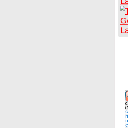
С
/
С
П
О
С