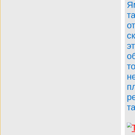
Я
BDRip
т
о
с
э
о
т
н
п
р
т