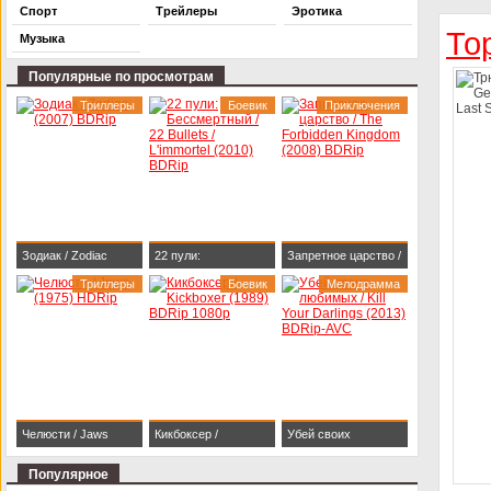
Спорт
Трейлеры
Эротика
То
Музыка
Популярные по просмотрам
Триллеры
Боевик
Приключения
Зодиак / Zodiac
22 пули:
Запретное царство /
(2007) BDRip
Триллеры
Бессмертный / 22
Боевик
The Forbidden
Мелодрамма
Bullets / L'immortel
Kingdom (2008)
(2010) BDRip
BDRip
Челюсти / Jaws
Кикбоксер /
Убей своих
(1975) HDRip
Kickboxer (1989)
любимых / Kill Your
Популярное