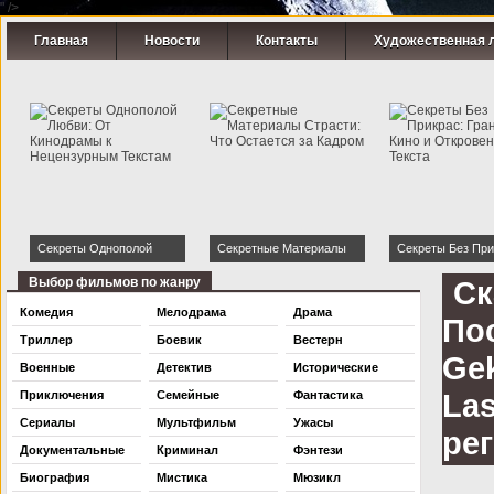
" />
Главная
Новости
Контакты
Художественная 
Секреты Однополой
Секретные Материалы
Секреты Без При
Любви: От Кинодрамы к
Страсти: Что Остается за
Границы Кино и
Выбор фильмов по жанру
Ск
Нецензурным Текстам
Кадром
Откровенность Т
Комедия
Мелодрама
Драма
Пос
Триллер
Боевик
Вестерн
Gek
Военные
Детектив
Исторические
Las
Приключения
Семейные
Фантастика
Сериалы
Мультфильм
Ужасы
ре
Документальные
Криминал
Фэнтези
Биография
Мистика
Мюзикл