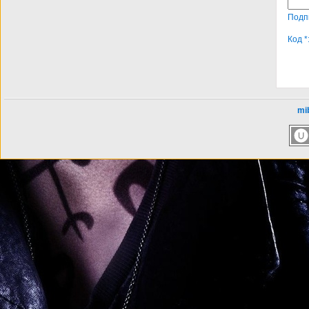
Подп
Код *
mib