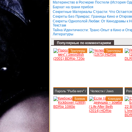
BDRip 1080p
Dar
Материнство в Росчерке Постели (История Од
Бархат на грани прибоя
BDR
Секретные Материалы Страсти: Что Остается
Секреты Без Прикрас: Границы Кино и Откров
Секреты Однополой Любви: От Кинодрамы к 
Текстам
Тайна Идентичности: Транс-Опыт в Кино и От
Литературы
Популярные по комментариям
Триллеры
Триллеры
Пароль "Рыба-меч" /
Челюсти / Jaws
Рог
Swordfish (2001)
Боевик
(1975) HDRip
Комедии
WEB
BDRip 720p