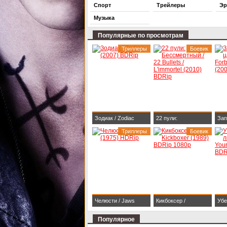
Спорт
Трейлеры
Эр
Музыка
Популярные по просмотрам
Триллеры
Боевик
Зодиак / Zodiac
22 пули:
Зап
(2007) BDRip
Триллеры
Бессмертный / 22
Боевик
The
Bullets / L'immortel
Kin
(2010) BDRip
BDR
Челюсти / Jaws
Кикбоксер /
Убе
(1975) HDRip
Kickboxer (1989)
люб
Популярное