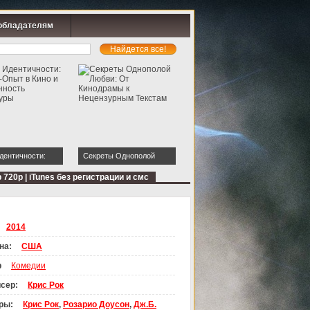
обладателям
дентичности:
Секреты Однополой
пыт в Кино и
Любви: От Кинодрамы к
 720p | iTunes без регистрации и смс
нность
Нецензурным Текстам
уры
2014
на:
США
р
Комедии
сер:
Крис Рок
ры:
Крис Рок
,
Розарио Доусон
,
Дж.Б.