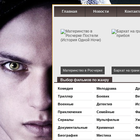
" />
Главная
Новости
Контакт
Материнство в Росчерке
Бархат на грани
Постели (История Одной
Выбор фильмов по жанру
Ночи)
Комедия
Мелодрама
Др
Триллер
Боевик
Ве
Военные
Детектив
Ис
Приключения
Семейные
Фа
Сериалы
Мультфильм
Уж
Документальные
Криминал
Фэ
Биография
Мистика
Мю