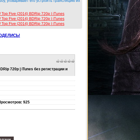
шоу, уговаривает его устроить трансляцию их
ОДЕЛИСЬ!
DRip 720p | iTunes без регистрации и
 Просмотров: 925
здачи