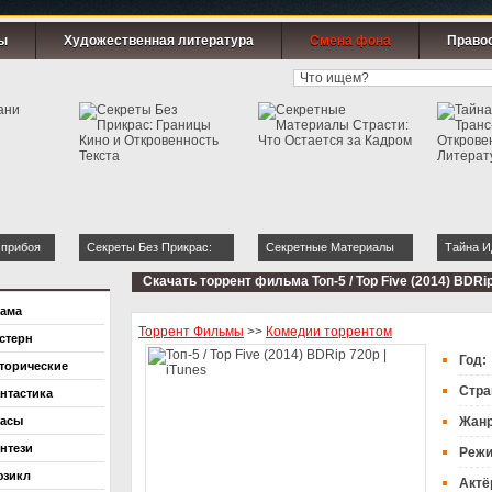
ы
Художественная литература
Смена фона
Право
 прибоя
Секреты Без Прикрас:
Секретные Материалы
Тайна И
Границы Кино и
Страсти: Что Остается за
Транс-О
Скачать торрент фильма Топ-5 / Top Five (2014) BDRip
Откровенность Текста
Кадром
Открове
ама
Литерат
Торрент Фильмы
>>
Комедии торрентом
стерн
Год:
торические
Стра
нтастика
асы
Жан
нтези
Режи
зикл
Актё