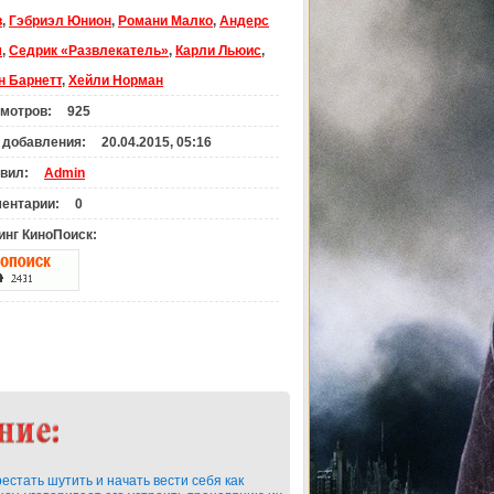
в
,
Гэбриэл Юнион
,
Романи Малко
,
Андерс
м
,
Седрик «Развлекатель»
,
Карли Льюис
,
н Барнетт
,
Хейли Норман
мотров:
925
 добавления:
20.04.2015, 05:16
вил:
Admin
ентарии:
0
инг КиноПоиск:
стать шутить и начать вести себя как