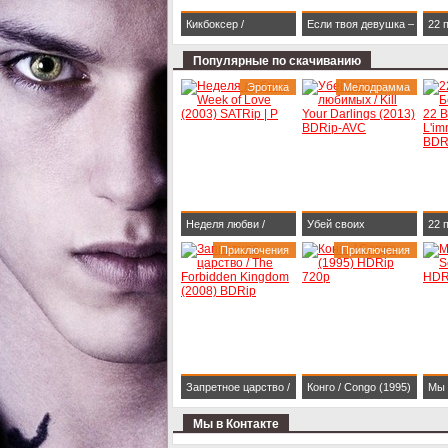
Кикбоксер /
Если твоя девушка –
22 
Kickboxer (1989)
зомби / Life After Beth
Бес
Популярные по скачиванию
BDRip 1080p
(2014) HDRip
Bull
Эротика
Мелодрамма
(20
Неделя любви /
Убей своих
22 
Week of Love (2003)
Приключения
любимых / Kill Your
Приключения
Бес
SATRip | P
Darlings (2013)
Bull
BDRip-AVC
(20
Запретное царство /
Конго / Congo (1995)
Мы 
The Forbidden
HDRip 720p
two
Мы в Контакте
Kingdom (2008)