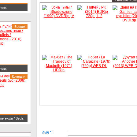
пули:
смертный / 22
ets / L'immortel
Боевик
10) BDRip
пули:
смертный / 22
Комедии
ets / L'immortel
10) BDRip
легенды / Seuls
 (2008) HDRip
Имя *: