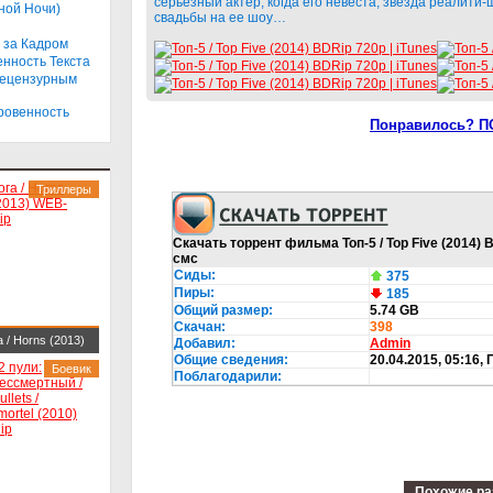
lings (2013)
серьезный актер, когда его невеста, звезда реалити-
ной Ночи)
свадьбы на ее шоу…
ip-AVC
 за Кадром
енность Текста
Нецензурным
кровенность
Понравилось? П
Триллеры
Скачать торрент фильма Топ-5 / Top Five (2014) B
смс
Сиды:
375
Пиры:
185
Общий размер:
5.74 GB
Скачан:
398
а / Horns (2013)
Добавил:
Admin
Общие сведения:
20.04.2015, 05:16
,
-DLRip
Боевик
Поблагодарили:
Похожие ра