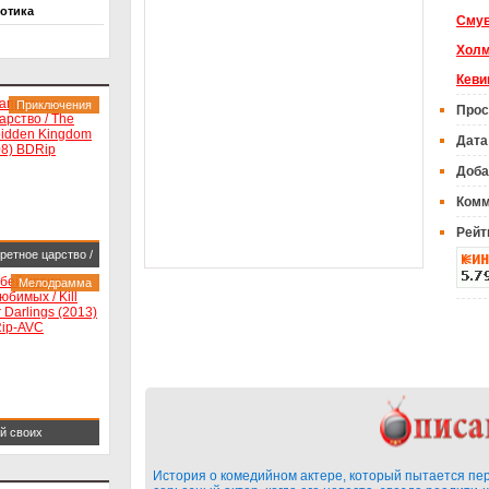
отика
Сму
Хол
Кеви
Приключения
Прос
Дата
Доба
Комм
Рейт
ретное царство /
 Forbidden
Мелодрамма
gdom (2008)
ip
й своих
имых / Kill Your
История о комедийном актере, который пытается пере