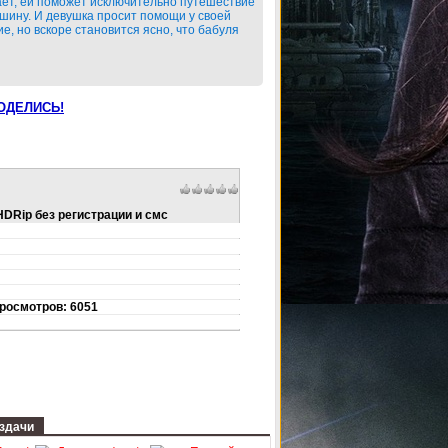
ает, ей поможет исключительно путешествие
ашину. И девушка просит помощи у своей
е, но вскоре становится ясно, что бабуля
ОДЕЛИСЬ!
DRip без регистрации и смс
Просмотров: 6051
здачи