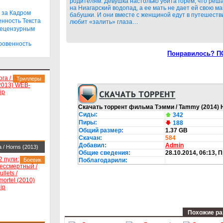
родителям. Девушка настолько убита горем, что реш
ip-AVC
на Ниагарский водопад, а ее мать не дает ей свою м
 за Кадром
бабушки. И они вместе с женщиной едут в путешестви
енность Текста
любит «залить» глаза…
Нецензурным
кровенность
Понравилось? П
Триллеры
Скачать торрент фильма Тэмми / Tammy (2014) H
Сиды:
342
Пиры:
188
Общий размер:
1.37 GB
Скачан:
584
Добавил:
Admin
а / Horns (2013)
Общие сведения:
28.10.2014, 06:13
, 
-DLRip
Боевик
Поблагодарили:
Похожие ра