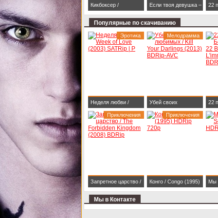
Кикбоксер /
Если твоя девушка –
22 
Kickboxer (1989)
зомби / Life After Beth
Бес
Популярные по скачиванию
BDRip 1080p
(2014) HDRip
Bull
Эротика
Мелодрамма
(20
Неделя любви /
Убей своих
22 
Week of Love (2003)
Приключения
любимых / Kill Your
Приключения
Бес
SATRip | P
Darlings (2013)
Bull
BDRip-AVC
(20
Запретное царство /
Конго / Congo (1995)
Мы 
The Forbidden
HDRip 720p
two
Мы в Контакте
Kingdom (2008)