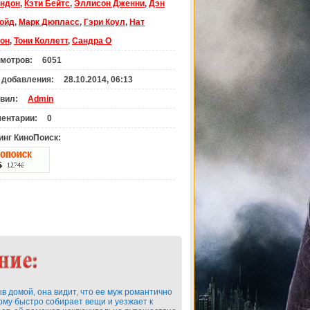
ндон
,
Кэти Бейтс
,
Эллисон Дженни
,
Дэн
ойд
,
Марк Дюпласс
,
Гэри Коул
,
Нат
он
,
Тони Коллетт
,
Сандра О
мотров:
6051
 добавления:
28.10.2014, 06:13
вил:
Admin
ентарии:
0
инг КиноПоиск:
в домой, она видит, что ее муж романтично
ому быстро собирает вещи и уезжает к