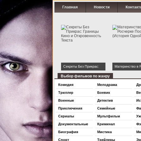
Главная
Новости
Контакт
Секреты Без Прикрас:
Материнство в 
Границы Кино и
Постели (Истор
Выбор фильмов по жанру
Откровенность Текста
Ночи)
Комедия
Мелодрама
Др
Триллер
Боевик
Ве
Военные
Детектив
Ис
Приключения
Семейные
Фа
Сериалы
Мультфильм
Уж
Документальные
Криминал
Фэ
Биография
Мистика
Мю
Спорт
Трейлеры
Эр