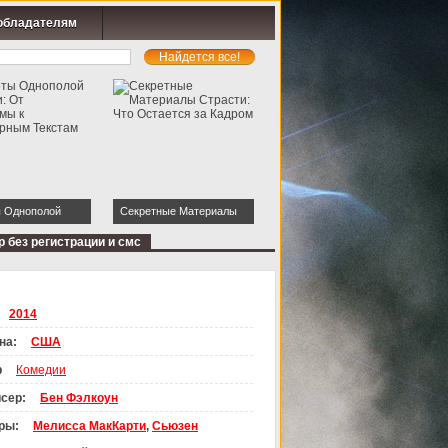
обладателям
 Однополой
Секретные Материалы
От Кинодрамы к
Страсти: Что Остается за
 без регистрации и смс
рным Текстам
Кадром
2014
на:
США
р
Комедии
сер:
Бен Фэлкоун
ры:
Мелисса МакКарти
,
Сьюзен