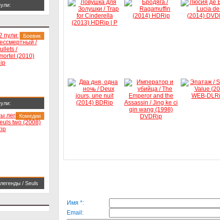
пули:
смертный / 22
ets / L'immortel
Боевик
10) BDRip
пули:
смертный / 22
Комедии
ets / L'immortel
10) BDRip
легенды / Seuls
 (2008) HDRip
Имя *:
Email: