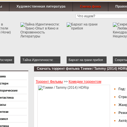
ы
Художественная литература
Смена фона
Право
Росчерке
Тайна Идентичности:
Бархат на грани прибоя
Секреты
ия Одной
Транс-Опыт в Кино и
Любви: 
Скачать торрент фильма Тэмми / Tammy (2014) HDRip
Откровенность
Нецензу
ама
Литературы
Торрент Фильмы
>>
Комедии торрентом
стерн
Год:
торические
Стра
нтастика
асы
Жан
нтези
Режи
зикл
Актё
отика