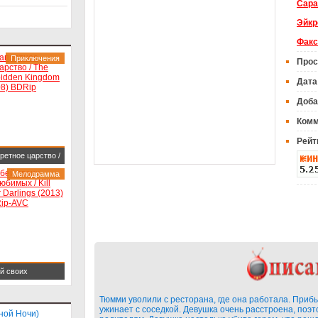
Сара
Эйкр
Факс
Приключения
Прос
Дата
Доба
Комм
Рейт
ретное царство /
 Forbidden
Мелодрамма
gdom (2008)
ip
й своих
имых / Kill Your
Тюмми уволили с ресторана, где она работала. Прибы
lings (2013)
ужинает с соседкой. Девушка очень расстроена, поэт
ной Ночи)