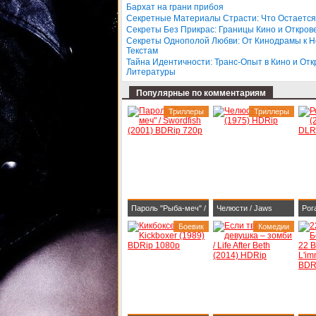
Бархат на грани прибоя
BDR
Секретные Материалы Страсти: Что Остается
Секреты Без Прикрас: Границы Кино и Откров
Секреты Однополой Любви: От Кинодрамы к 
Текстам
Тайна Идентичности: Транс-Опыт в Кино и От
Литературы
Популярные по комментариям
Триллеры
Триллеры
Пароль "Рыба-меч" /
Челюсти / Jaws
Рог
Swordfish (2001)
Боевик
(1975) HDRip
Комедии
WEB
BDRip 720p