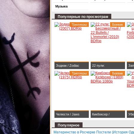
Музыка
Популярные по просмотрам
Триллеры
Боевик
Зодиак / Zodiac
22 пули:
Зап
(2007) BDRip
Триллеры
Бессмертный / 22
Боевик
The
Bullets / L'immortel
Kin
(2010) BDRip
BDR
Челюсти / Jaws
Кикбоксер /
Убе
(1975) HDRip
Kickboxer (1989)
люб
Популярное
BDRip 1080p
Dar
Материнство в Росчерке Постели (История Од