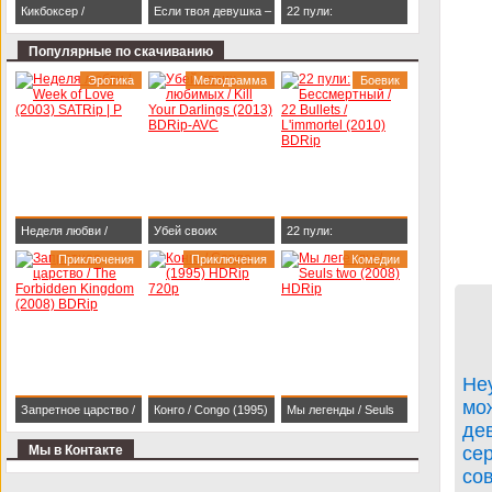
Кикбоксер /
Если твоя девушка –
22 пули:
Kickboxer (1989)
зомби / Life After Beth
Бессмертный / 22
Популярные по скачиванию
BDRip 1080p
(2014) HDRip
Bullets / L'immortel
Эротика
Мелодрамма
Боевик
(2010) BDRip
Неделя любви /
Убей своих
22 пули:
Week of Love (2003)
Приключения
любимых / Kill Your
Приключения
Бессмертный / 22
Комедии
SATRip | P
Darlings (2013)
Bullets / L'immortel
BDRip-AVC
(2010) BDRip
Неу
мо
Запретное царство /
Конго / Congo (1995)
Мы легенды / Seuls
де
The Forbidden
HDRip 720p
two (2008) HDRip
Мы в Контакте
се
Kingdom (2008)
со