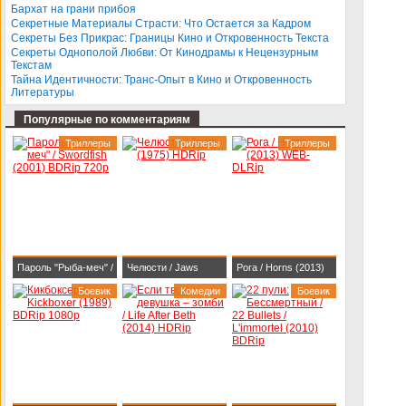
Бархат на грани прибоя
BDRip-AVC
Секретные Материалы Страсти: Что Остается за Кадром
Секреты Без Прикрас: Границы Кино и Откровенность Текста
Секреты Однополой Любви: От Кинодрамы к Нецензурным
Текстам
Тайна Идентичности: Транс-Опыт в Кино и Откровенность
Литературы
Популярные по комментариям
Триллеры
Триллеры
Триллеры
Пароль "Рыба-меч" /
Челюсти / Jaws
Рога / Horns (2013)
Swordfish (2001)
Боевик
(1975) HDRip
Комедии
WEB-DLRip
Боевик
BDRip 720p