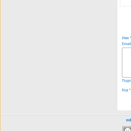
Имя *
Email
Подп
Код *
mib