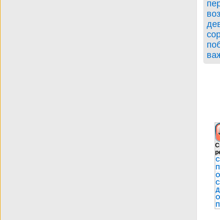
BDRip
пе
во
де
со
поб
ва
С
р
С
П
О
С
Д
О
П