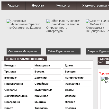
Главная
Новости
Контакты
Художественная 
Секретные Материалы
Тайна Идентичности:
Секреты Однопо
Страсти: Что Остается за
Транс-Опыт в Кино и
Любви: От Кинод
Выбор фильмов по жанру
Скача
смс
Кадром
Откровенность
Нецензурным Те
Комедия
Мелодрама
Драма
Литературы
Триллер
Боевик
Вестерн
Торре
Военные
Детектив
Исторические
Приключения
Семейные
Фантастика
Сериалы
Мультфильм
Ужасы
Документальные
Криминал
Фэнтези
Биография
Мистика
Мюзикл
Спорт
Трейлеры
Эротика