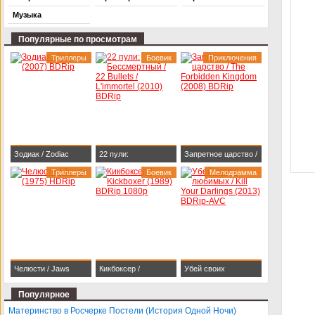
Музыка
Популярные по просмотрам
Триллеры
Боевик
Приключения
Зодиак / Zodiac
22 пули:
Запретное царство /
(2007) BDRip
Триллеры
Бессмертный / 22
Боевик
The Forbidden
Мелодрамма
Bullets / L'immortel
Kingdom (2008)
(2010) BDRip
BDRip
Челюсти / Jaws
Кикбоксер /
Убей своих
(1975) HDRip
Kickboxer (1989)
любимых / Kill Your
Популярное
BDRip 1080p
Darlings (2013)
Материнство в Росчерке Постели (История Одной Ночи)