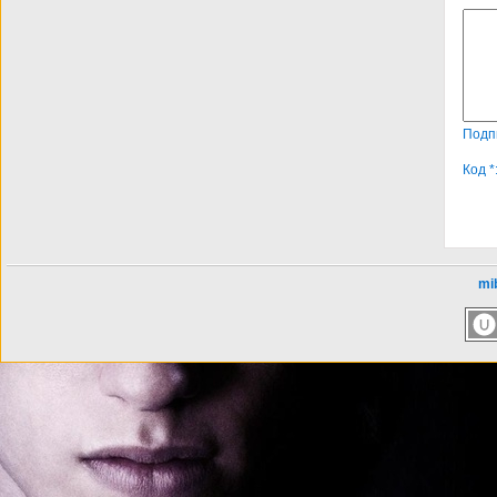
Подп
Код *
mib