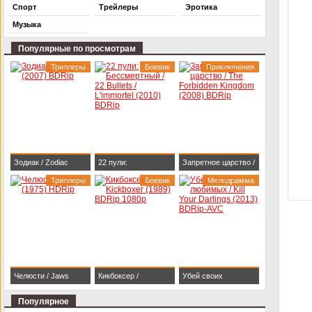
Спорт
Трейлеры
Эротика
Музыка
Популярные по просмотрам
Триллеры
Боевик
Приключения
Зодиак / Zodiac
22 пули:
Запретное царство /
(2007) BDRip
Триллеры
Бессмертный / 22
Боевик
The Forbidden
Мелодрамма
Bullets / L'immortel
Kingdom (2008)
(2010) BDRip
BDRip
Челюсти / Jaws
Кикбоксер /
Убей своих
(1975) HDRip
Kickboxer (1989)
любимых / Kill Your
Популярное