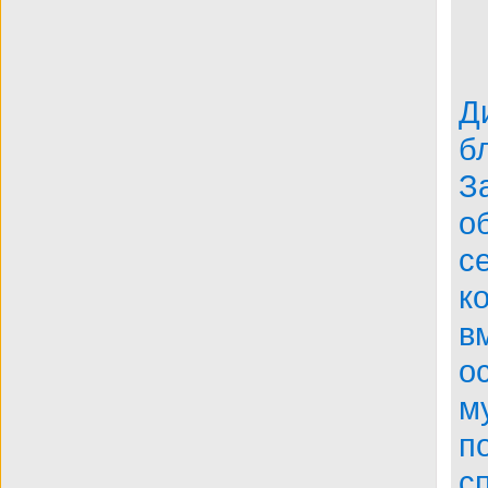
BDRip
Д
б
З
о
с
к
в
о
м
п
с