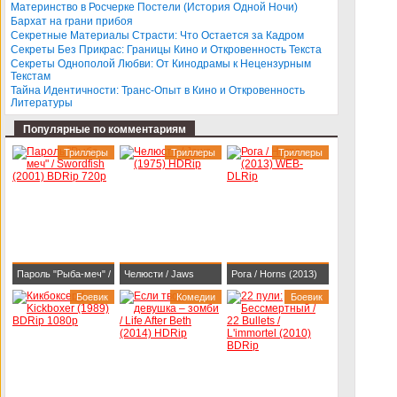
BDRip 1080p
Darlings (2013)
Материнство в Росчерке Постели (История Одной Ночи)
Бархат на грани прибоя
BDRip-AVC
Секретные Материалы Страсти: Что Остается за Кадром
Секреты Без Прикрас: Границы Кино и Откровенность Текста
Секреты Однополой Любви: От Кинодрамы к Нецензурным
Текстам
Тайна Идентичности: Транс-Опыт в Кино и Откровенность
Литературы
Популярные по комментариям
Триллеры
Триллеры
Триллеры
Пароль "Рыба-меч" /
Челюсти / Jaws
Рога / Horns (2013)
Swordfish (2001)
Боевик
(1975) HDRip
Комедии
WEB-DLRip
Боевик
BDRip 720p