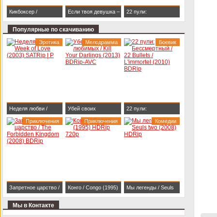
Кикбоксер /
Если твоя девушка –
22 пули:
Kickboxer (1989)
зомби / Life After Beth
Бессмертный / 22
Популярные по скачиванию
BDRip 1080p
(2014) HDRip
Bullets / L'immortel
Эротика
Мелодрамма
Боевик
(2010) BDRip
Неделя любви /
Убей своих
22 пули:
Week of Love (2003)
Приключения
любимых / Kill Your
Приключения
Бессмертный / 22
Комедии
SATRip | P
Darlings (2013)
Bullets / L'immortel
BDRip-AVC
(2010) BDRip
Запретное царство /
Конго / Congo (1995)
Мы легенды / Seuls
The Forbidden
HDRip 720p
two (2008) HDRip
Мы в Контакте
Kingdom (2008)