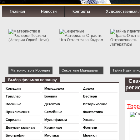
" />
Главная
Новости
Контакты
Художественная 
Материнство в Росчерке
Секретные Материалы
Тайна Идентично
Постели (История Одной
Страсти: Что Остается за
Транс-Опыт в Ки
Выбор фильмов по жанру
Ска
Ночи)
Кадром
Откровенность
реги
Комедия
Мелодрама
Драма
Литературы
Триллер
Боевик
Вестерн
Военные
Детектив
Исторические
Торр
Приключения
Семейные
Фантастика
Сериалы
Мультфильм
Ужасы
Документальные
Криминал
Фэнтези
Биография
Мистика
Мюзикл