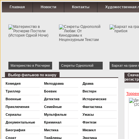
Главная
Новости
Контакты
Художественная 
Материнство в Росчерке
Секреты Однополой
Бархат на грани 
Постели (История Одной
Любви: От Кинодрамы к
Выбор фильмов по жанру
Скача
регистр
Ночи)
Нецензурным Текстам
Комедия
Мелодрама
Драма
Триллер
Боевик
Вестерн
Торре
Военные
Детектив
Исторические
Приключения
Семейные
Фантастика
Сериалы
Мультфильм
Ужасы
Документальные
Криминал
Фэнтези
Биография
Мистика
Мюзикл
Спорт
Трейлеры
Эротика