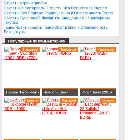
Бархат на грани прибоя
BDRip-AVC
Секретные Материалы Страсти: Что Остается за Кадром
Секреты Без Прикрас: Границы Кино и Откровенность Текста
Секреты Однополой Любви: От Кинодрамы к Нецензурным
Текстам
Тайна Идентичности: Транс-Опыт в Кино и Откровенность
Литературы
Популярные по комментариям
Триллеры
Триллеры
Триллеры
Пароль "Рыба-меч" /
Челюсти / Jaws
Рога / Horns (2013)
Swordfish (2001)
Боевик
(1975) HDRip
Комедии
WEB-DLRip
Боевик
BDRip 720p