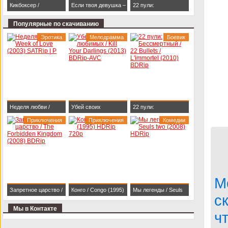
Кикбоксер /
Если твоя девушка –
22 пули:
Kickboxer (1989)
зомби / Life After Beth
Бессмертный / 22
Популярные по скачиванию
BDRip 1080p
(2014) HDRip
Bullets / L'immortel
Эротика
Мелодрамма
Боевик
(2010) BDRip
Неделя любви /
Убей своих
22 пули:
Week of Love (2003)
Приключения
любимых / Kill Your
Приключения
Бессмертный / 22
Комедии
SATRip | P
Darlings (2013)
Bullets / L'immortel
BDRip-AVC
(2010) BDRip
М
Запретное царство /
Конго / Congo (1995)
Мы легенды / Seuls
с
The Forbidden
HDRip 720p
two (2008) HDRip
Мы в Контакте
ч
Kingdom (2008)