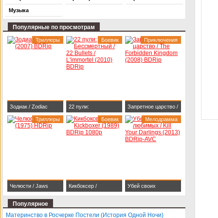
Музыка
Популярные по просмотрам
Триллеры
Боевик
Приключения
Зодиак / Zodiac
22 пули:
Запретное царство /
(2007) BDRip
Триллеры
Бессмертный / 22
Боевик
The Forbidden
Мелодрамма
Bullets / L'immortel
Kingdom (2008)
(2010) BDRip
BDRip
Челюсти / Jaws
Кикбоксер /
Убей своих
(1975) HDRip
Kickboxer (1989)
любимых / Kill Your
Популярное
BDRip 1080p
Darlings (2013)
Материнство в Росчерке Постели (История Одной Ночи)