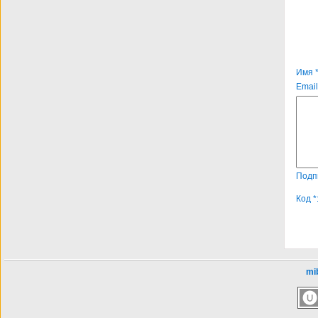
Имя *
Email
Подп
Код *
mib