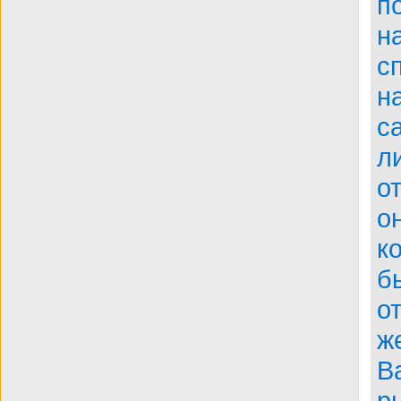
п
BDRip
н
с
н
с
л
о
о
к
б
о
ж
В
р