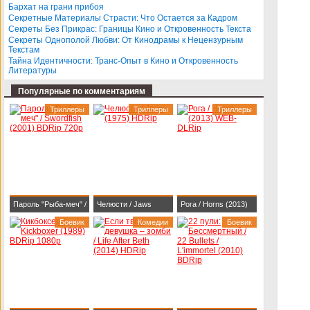
Бархат на грани прибоя
BDRip-AVC
Секретные Материалы Страсти: Что Остается за Кадром
Секреты Без Прикрас: Границы Кино и Откровенность Текста
Секреты Однополой Любви: От Кинодрамы к Нецензурным
Текстам
Тайна Идентичности: Транс-Опыт в Кино и Откровенность
Литературы
Популярные по комментариям
Триллеры
Триллеры
Триллеры
Пароль "Рыба-меч" /
Челюсти / Jaws
Рога / Horns (2013)
Swordfish (2001)
Боевик
(1975) HDRip
Комедии
WEB-DLRip
Боевик
BDRip 720p