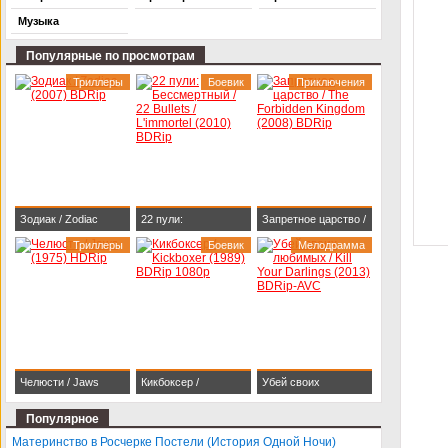
Музыка
Популярные по просмотрам
Триллеры
Боевик
Приключения
Зодиак / Zodiac
22 пули:
Запретное царство /
(2007) BDRip
Триллеры
Бессмертный / 22
Боевик
The Forbidden
Мелодрамма
Bullets / L'immortel
Kingdom (2008)
(2010) BDRip
BDRip
Челюсти / Jaws
Кикбоксер /
Убей своих
(1975) HDRip
Kickboxer (1989)
любимых / Kill Your
Популярное
BDRip 1080p
Darlings (2013)
Материнство в Росчерке Постели (История Одной Ночи)