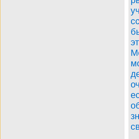
у
с
б
э
М
м
д
о
е
о
з
с