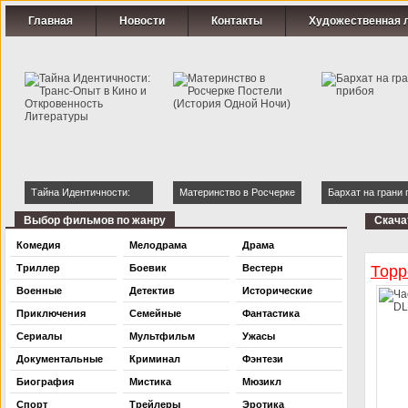
Главная
Новости
Контакты
Художественная 
Тайна Идентичности:
Материнство в Росчерке
Бархат на грани 
Транс-Опыт в Кино и
Постели (История Одной
Выбор фильмов по жанру
Скача
Откровенность
Ночи)
Комедия
Мелодрама
Драма
Литературы
Триллер
Боевик
Вестерн
Торр
Военные
Детектив
Исторические
Приключения
Семейные
Фантастика
Сериалы
Мультфильм
Ужасы
Документальные
Криминал
Фэнтези
Биография
Мистика
Мюзикл
Спорт
Трейлеры
Эротика