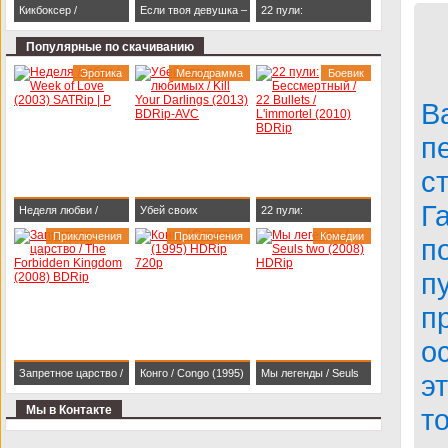
Кикбоксер /
Если твоя девушка –
22 пули:
Kickboxer (1989)
зомби / Life After Beth
Бессмертный / 22
Популярные по скачиванию
BDRip 1080p
(2014) HDRip
Bullets / L'immortel
Эротика
Мелодрамма
Боевик
(2010) BDRip
В
п
с
Г
Неделя любви /
Убей своих
22 пули:
Week of Love (2003)
Приключения
любимых / Kill Your
Приключения
Бессмертный / 22
Комедии
п
SATRip | P
Darlings (2013)
Bullets / L'immortel
п
BDRip-AVC
(2010) BDRip
п
о
Запретное царство /
Конго / Congo (1995)
Мы легенды / Seuls
э
The Forbidden
HDRip 720p
two (2008) HDRip
Мы в Контакте
т
Kingdom (2008)