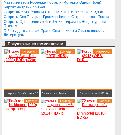
BDRip 1080p
Darlings (2013)
Материнство в Росчерке Постели (История Одной Ночи)
Бархат на грани прибоя
BDRip-AVC
Секретные Материалы Страсти: Что Остается за Кадром
Секреты Без Прикрас: Границы Кино и Откровенность Текста
Секреты Однополой Любви: От Кинодрамы к Нецензурным
Текстам
Тайна Идентичности: Транс-Опыт в Кино и Откровенность
Литературы
Популярные по комментариям
Триллеры
Триллеры
Триллеры
Пароль "Рыба-меч" /
Челюсти / Jaws
Рога / Horns (2013)
Swordfish (2001)
Боевик
(1975) HDRip
Комедии
WEB-DLRip
Боевик
BDRip 720p