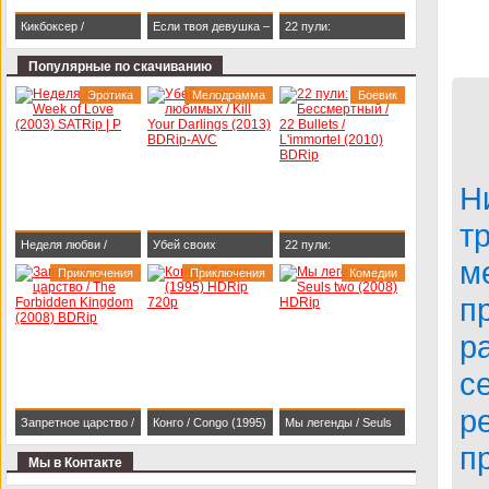
Кикбоксер /
Если твоя девушка –
22 пули:
Kickboxer (1989)
зомби / Life After Beth
Бессмертный / 22
Популярные по скачиванию
BDRip 1080p
(2014) HDRip
Bullets / L'immortel
Эротика
Мелодрамма
Боевик
(2010) BDRip
Н
т
Неделя любви /
Убей своих
22 пули:
м
Week of Love (2003)
Приключения
любимых / Kill Your
Приключения
Бессмертный / 22
Комедии
п
SATRip | P
Darlings (2013)
Bullets / L'immortel
BDRip-AVC
(2010) BDRip
р
с
р
Запретное царство /
Конго / Congo (1995)
Мы легенды / Seuls
п
The Forbidden
HDRip 720p
two (2008) HDRip
Мы в Контакте
Kingdom (2008)