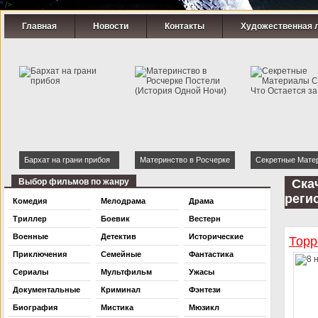
" />
Главная
Новости
Контакты
Художественная 
Бархат на грани прибоя
Материнство в Росчерке
Секретные Мате
Постели (История Одной
Страсти: Что Ост
Выбор фильмов по жанру
Ска
Ночи)
Кадром
реги
Комедия
Мелодрама
Драма
Триллер
Боевик
Вестерн
Военные
Детектив
Исторические
Торр
Приключения
Семейные
Фантастика
Сериалы
Мультфильм
Ужасы
Документальные
Криминал
Фэнтези
Биография
Мистика
Мюзикл