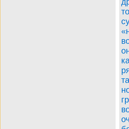
д
BDRip
т
с
«
в
о
к
р
т
н
г
в
о
б