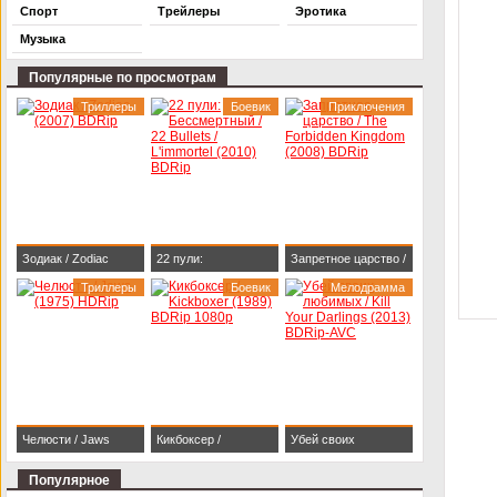
Спорт
Трейлеры
Эротика
Музыка
Популярные по просмотрам
Триллеры
Боевик
Приключения
Зодиак / Zodiac
22 пули:
Запретное царство /
(2007) BDRip
Триллеры
Бессмертный / 22
Боевик
The Forbidden
Мелодрамма
Bullets / L'immortel
Kingdom (2008)
(2010) BDRip
BDRip
Челюсти / Jaws
Кикбоксер /
Убей своих
(1975) HDRip
Kickboxer (1989)
любимых / Kill Your
Популярное