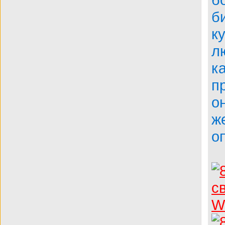
б
к
л
к
п
о
ж
о