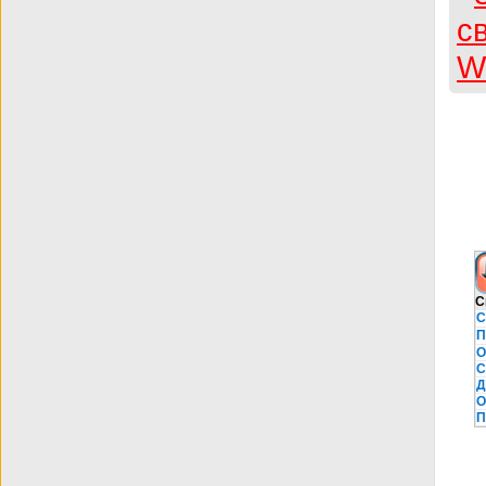
С
С
П
О
С
Д
О
П