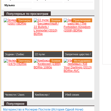
Музыка
Популярные по просмотрам
Триллеры
Боевик
Приключения
Зодиак / Zodiac
22 пули:
Запретное царство /
(2007) BDRip
Триллеры
Бессмертный / 22
Боевик
The Forbidden
Мелодрамма
Bullets / L'immortel
Kingdom (2008)
(2010) BDRip
BDRip
Челюсти / Jaws
Кикбоксер /
Убей своих
(1975) HDRip
Kickboxer (1989)
любимых / Kill Your
Популярное
BDRip 1080p
Darlings (2013)
Материнство в Росчерке Постели (История Одной Ночи)