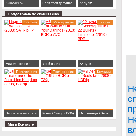
Кикбоксер /
Если твоя девушка –
22 пули:
Kickboxer (1989)
зомби / Life After Beth
Бессмертный / 22
Популярные по скачиванию
BDRip 1080p
(2014) HDRip
Bullets / L'immortel
Эротика
Мелодрамма
Боевик
(2010) BDRip
Неделя любви /
Убей своих
22 пули:
Week of Love (2003)
Приключения
любимых / Kill Your
Приключения
Бессмертный / 22
Комедии
SATRip | P
Darlings (2013)
Bullets / L'immortel
Н
BDRip-AVC
(2010) BDRip
с
п
Запретное царство /
Конго / Congo (1995)
Мы легенды / Seuls
Н
The Forbidden
HDRip 720p
two (2008) HDRip
Мы в Контакте
в
Kingdom (2008)