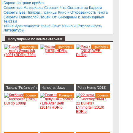
Бархат на грани прибоя
BDRip-AVC
Секретные Материалы Страсти: Что Остается за Кадром
Секреты Без Прикрас: Границы Кино и Откровенность Текста
Секреты Однополой Любви: От Кинодрамы к Нецензурным
Текстам
Тайна Идентичности: Транс-Опыт в Кино и Откровенность
Литературы
Популярные по комментариям
Триллеры
Триллеры
Триллеры
Пароль "Рыба-меч" /
Челюсти / Jaws
Рога / Horns (2013)
Swordfish (2001)
Боевик
(1975) HDRip
Комедии
WEB-DLRip
Боевик
BDRip 720p