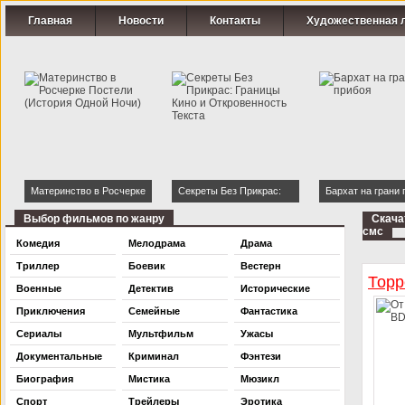
Главная
Новости
Контакты
Художественная 
Материнство в Росчерке
Секреты Без Прикрас:
Бархат на грани 
Постели (История Одной
Границы Кино и
Выбор фильмов по жанру
Скача
смс
Ночи)
Откровенность Текста
Комедия
Мелодрама
Драма
Триллер
Боевик
Вестерн
Торр
Военные
Детектив
Исторические
Приключения
Семейные
Фантастика
Сериалы
Мультфильм
Ужасы
Документальные
Криминал
Фэнтези
Биография
Мистика
Мюзикл
Спорт
Трейлеры
Эротика