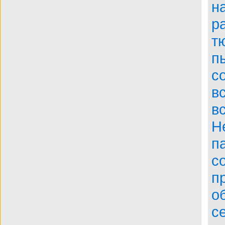
BDRip
н
р
т
п
с
в
в
Н
п
с
п
о
с