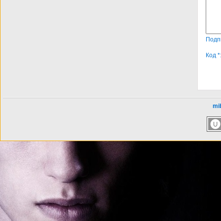
Подп
Код *
mib