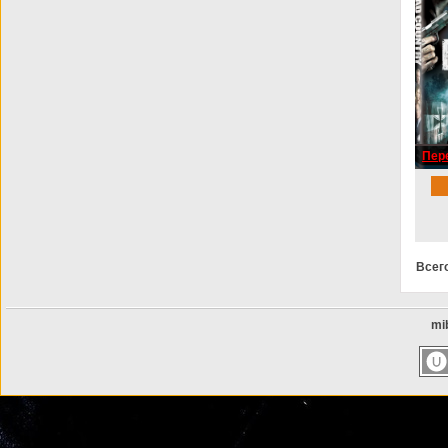
BDRip
Пере
Coun
Всег
mib