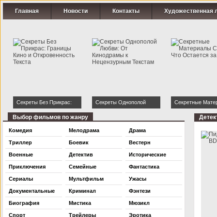
Главная
Новости
Контакты
Художественная 
Секреты Без Прикрас:
Секреты Однополой
Секретные Мате
Границы Кино и
Любви: От Кинодрамы к
Страсти: Что Ост
Выбор фильмов по жанру
Детек
Откровенность Текста
Нецензурным Текстам
Кадром
Комедия
Мелодрама
Драма
Триллер
Боевик
Вестерн
Военные
Детектив
Исторические
Приключения
Семейные
Фантастика
Сериалы
Мультфильм
Ужасы
Документальные
Криминал
Фэнтези
Биография
Мистика
Мюзикл
Спорт
Трейлеры
Эротика