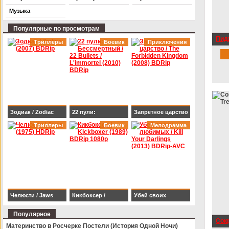
Музыка
Популярные по просмотрам
Пидж
Триллеры
Боевик
Приключения
BDR
Зодиак / Zodiac
22 пули:
Запретное царство
(2007) BDRip
Триллеры
Бессмертный / 22
Боевик
/ The Forbidden
Мелодрамма
Bullets / L'immortel
Kingdom (2008)
(2010) BDRip
BDRip
Челюсти / Jaws
Кикбоксер /
Убей своих
(1975) HDRip
Kickboxer (1989)
любимых / Kill Your
Популярное
Сокр
BDRip 1080p
Darlings (2013)
Материнство в Росчерке Постели (История Одной Ночи)