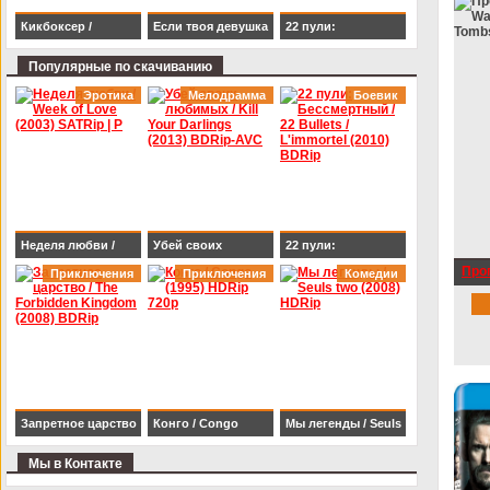
Кикбоксер /
Если твоя девушка
22 пули:
Kickboxer (1989)
– зомби / Life After
Бессмертный / 22
Популярные по скачиванию
BDRip 1080p
Beth (2014) HDRip
Bullets / L'immortel
Эротика
Мелодрамма
Боевик
(2010) BDRip
Неделя любви /
Убей своих
22 пули:
Прог
Week of Love (2003)
Приключения
любимых / Kill Your
Приключения
Бессмертный / 22
Комедии
Wal
SATRip | P
Darlings (2013)
Bullets / L'immortel
(20
BDRip-AVC
(2010) BDRip
Запретное царство
Конго / Congo
Мы легенды / Seuls
/ The Forbidden
(1995) HDRip 720p
two (2008) HDRip
Мы в Контакте
Kingdom (2008)