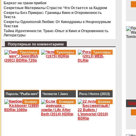
Trea
Бархат на грани прибоя
BDRip-AVC
Секретные Материалы Страсти: Что Остается за Кадром
Секреты Без Прикрас: Границы Кино и Откровенность
Текста
Секреты Однополой Любви: От Кинодрамы к Нецензурным
Текстам
Тайна Идентичности: Транс-Опыт в Кино и Откровенность
Литературы
Популярные по комментариям
Триллеры
Триллеры
Триллеры
Пароль "Рыба-меч"
Челюсти / Jaws
Рога / Horns (2013)
/ Swordfish (2001)
Боевик
(1975) HDRip
Комедии
WEB-DLRip
Боевик
Прог
BDRip 720p
Wal
(201