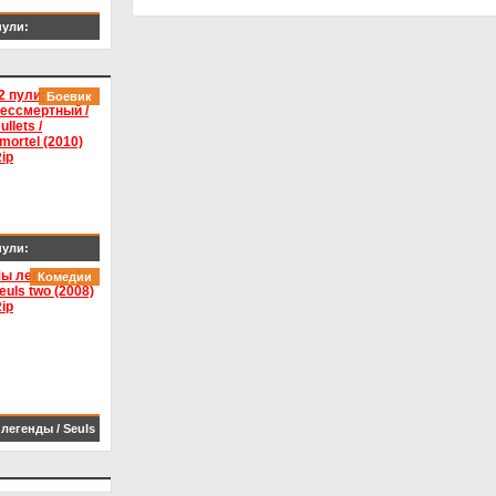
пули:
смертный / 22
lets / L'immortel
Боевик
10) BDRip
пули:
смертный / 22
Комедии
lets / L'immortel
10) BDRip
легенды / Seuls
 (2008) HDRip