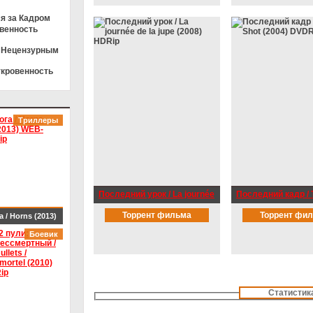
Rip-AVC
я за Кадром
овенность
к Нецензурным
ткровенность
Триллеры
Последний урок / La journée
Последний кадр / 
de la jupe (2008) HDRip
Shot (2004) DVDRi
Торрент фильма
Торрент фи
а / Horns (2013)
B-DLRip
Боевик
Статистик