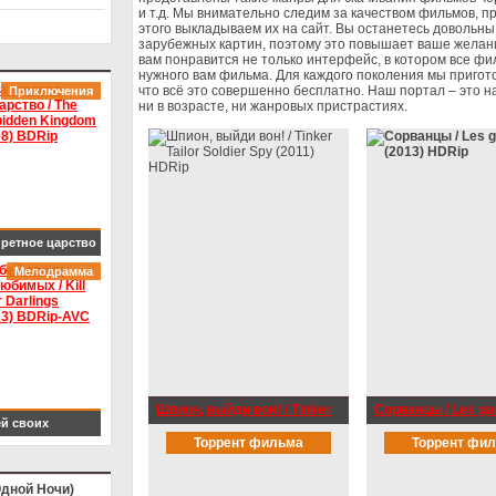
и т.д. Мы внимательно следим за качеством фильмов, пр
этого выкладываем их на сайт. Вы останетесь довольны
зарубежных картин, поэтому это повышает ваше желан
вам понравится не только интерфейс, в котором все ф
нужного вам фильма. Для каждого поколения мы пригот
что всё это совершенно бесплатно. Наш портал – это н
Приключения
ни в возрасте, ни жанровых пристрастиях.
ретное царство
he Forbidden
Мелодрамма
gdom (2008)
Rip
Шпион, выйди вон! / Tinker
Сорванцы / Les g
й своих
Tailor Soldier Spy (2011)
(2013) HDRip
Торрент фильма
Торрент фи
имых / Kill Your
HDRip
lings (2013)
Одной Ночи)