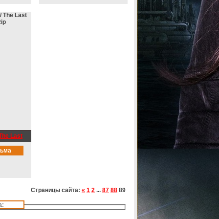
The Last
p
льма
Страницы сайта:
«
1
2
...
87
88
89
а: