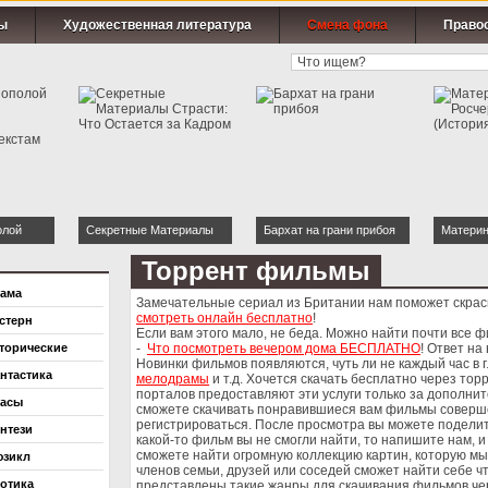
ы
Художественная литература
Смена фона
Право
олой
Секретные Материалы
Бархат на грани прибоя
Материн
драмы к
Страсти: Что Остается за
Постели
Торрент фильмы
екстам
Кадром
Ночи)
ама
Замечательные сериал из Британии нам поможет скрас
смотреть онлайн бесплатно
!
стерн
Если вам этого мало, не беда. Можно найти почти все 
торические
-
Что посмотреть вечером дома БЕСПЛАТНО
! Ответ на
Новинки фильмов появляются, чуть ли не каждый час в 
нтастика
мелодрамы
и т.д. Хочется скачать бесплатно через тор
порталов предоставляют эти услуги только за дополнит
асы
сможете скачивать понравившиеся вам фильмы совершен
регистрироваться. После просмотра вы можете поделит
нтези
какой-то фильм вы не смогли найти, то напишите нам, и
сможете найти огромную коллекцию картин, которую м
зикл
членов семьи, друзей или соседей сможет найти себе чт
отика
представлены такие жанры для скачивания фильмов чер