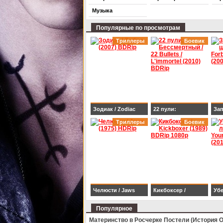
Музыка
Популярные по просмотрам
Триллеры
Боевик
Зодиак / Zodiac
22 пули:
Зап
(2007) BDRip
Триллеры
Бессмертный / 22
Боевик
/ T
Bullets / L'immortel
Kin
(2010) BDRip
BD
Челюсти / Jaws
Кикбоксер /
Убе
(1975) HDRip
Kickboxer (1989)
люб
Популярное
BDRip 1080p
Dar
Материнство в Росчерке Постели (История 