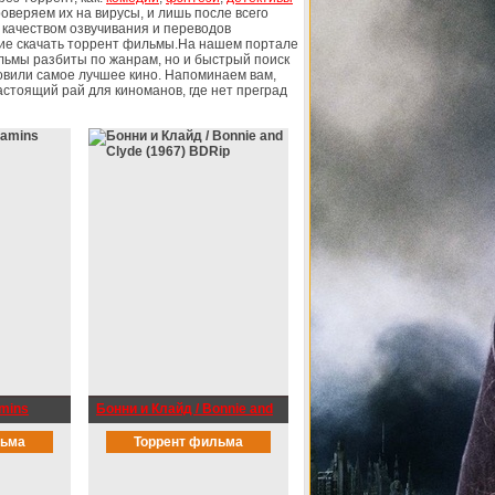
оверяем их на вирусы, и лишь после всего
 качеством озвучивания и переводов
ие скачать торрент фильмы.На нашем портале
ильмы разбиты по жанрам, но и быстрый поиск
овили самое лучшее кино. Напоминаем вам,
астоящий рай для киноманов, где нет преград
amins
Бонни и Клайд / Bonnie and
Clyde (1967) BDRip
льма
Торрент фильма