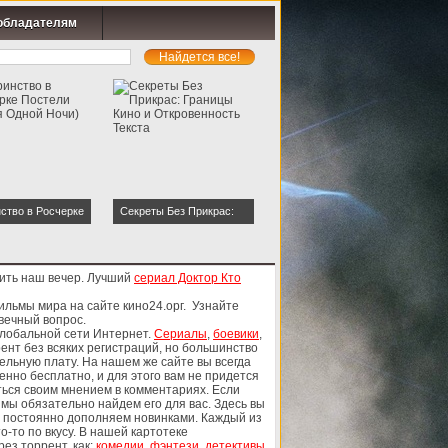
обладателям
ство в Росчерке
Секреты Без Прикрас:
 (История Одной
Границы Кино и
Откровенность Текста
ить наш вечер. Лучший
сериал Доктор Кто
фильмы мира на сайте кино24.орг. Узнайте
 вечный вопрос.
глобальной сети Интернет.
Сериалы
,
боевики
,
рент без всяких регистраций, но большинство
ельную плату. На нашем же сайте вы всегда
но бесплатно, и для этого вам не придется
ься своим мнением в комментариях. Если
 мы обязательно найдем его для вас. Здесь вы
ы постоянно дополняем новинками. Каждый из
о-то по вкусу. В нашей картотеке
ез торрент, как:
комедии
,
фэнтези
,
детективы