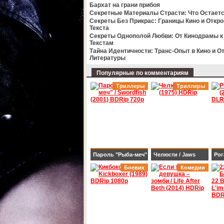
Бархат на грани прибоя
BD
Секретные Материалы Страсти: Что Остаетс
Секреты Без Прикрас: Границы Кино и Откр
Текста
Секреты Однополой Любви: От Кинодрамы 
Текстам
Тайна Идентичности: Транс-Опыт в Кино и О
Литературы
Популярные по комментариям
Триллеры
Триллеры
Пароль "Рыба-меч"
Челюсти / Jaws
Рог
/ Swordfish (2001)
Боевик
(1975) HDRip
Комедии
WE
BDRip 720p