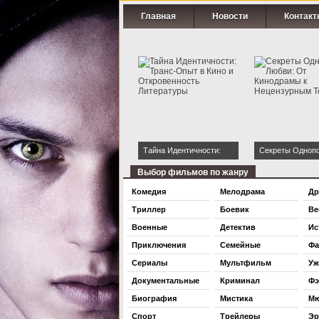
Главная
Новости
Контакт
Тайна Идентичности:
Секреты Одноп
Транс-Опыт в Кино и
Любви: От Кино
Выбор фильмов по жанру
Откровенность
Нецензурным Т
Комедия
Мелодрама
Др
Литературы
Триллер
Боевик
Ве
Военные
Детектив
Ис
Приключения
Семейные
Фа
Сериалы
Мультфильм
Уж
Документальные
Криминал
Фэ
Биография
Мистика
Мю
Спорт
Трейлеры
Эр