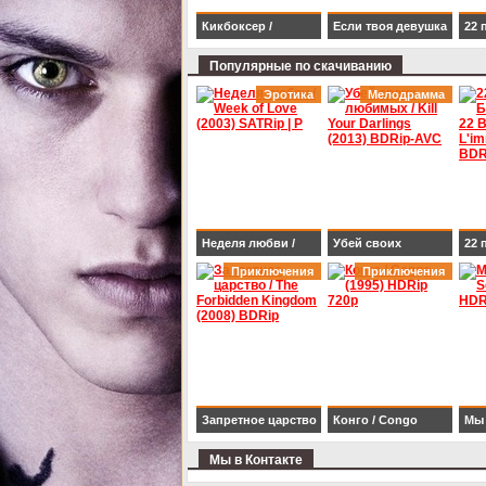
Кикбоксер /
Если твоя девушка
22 
Kickboxer (1989)
– зомби / Life After
Бес
Популярные по скачиванию
BDRip 1080p
Beth (2014) HDRip
Bul
Эротика
Мелодрамма
(20
Неделя любви /
Убей своих
22 
Week of Love (2003)
Приключения
любимых / Kill Your
Приключения
Бес
SATRip | P
Darlings (2013)
Bul
BDRip-AVC
(20
Запретное царство
Конго / Congo
Мы 
/ The Forbidden
(1995) HDRip 720p
two
Мы в Контакте
Kingdom (2008)